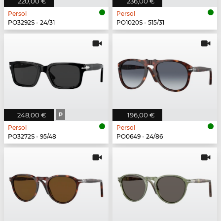
220,00 €
236,00 €
Persol
Persol
PO3292S - 24/31
PO1020S - 515/31
248,00 €
P
196,00 €
Persol
Persol
PO3272S - 95/48
PO0649 - 24/86