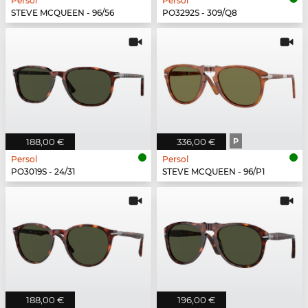
Persol
Persol
STEVE MCQUEEN - 96/56
PO3292S - 309/Q8
188,00 €
336,00 €
P
Persol
Persol
PO3019S - 24/31
STEVE MCQUEEN - 96/P1
188,00 €
196,00 €