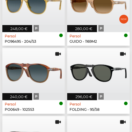
248,00 €
P
280,00 €
P
Persol
Persol
PO9649S - 204/S3
GUIDO - 1169M2
240,00 €
P
296,00 €
P
Persol
Persol
PO0649 - 1025S3
FOLDING - 95/58