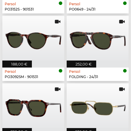
Persol
Persol
PO3152S - 901531
PO0649 - 24/31
188,00 €
252,00 €
Persol
Persol
PO3092SM - 901531
FOLDING - 24/31