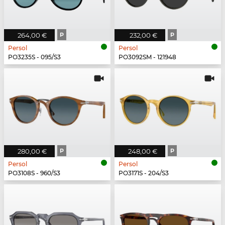
264,00 €
P
232,00 €
P
Persol
Persol
PO3235S - 095/S3
PO3092SM - 121948
280,00 €
P
248,00 €
P
Persol
Persol
PO3108S - 960/S3
PO3171S - 204/S3