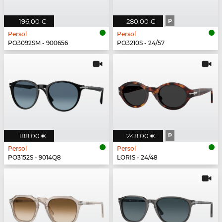
196,00 €
280,00 €
P
Persol
Persol
PO3092SM - 900656
PO3210S - 24/57
188,00 €
248,00 €
P
Persol
Persol
PO3152S - 9014Q8
LORIS - 24/48