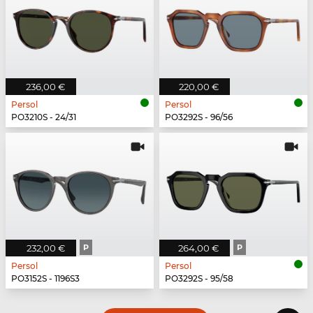
236,00 €
220,00 €
Persol
Persol
PO3210S - 24/31
PO3292S - 96/56
232,00 €
P
264,00 €
P
Persol
Persol
PO3152S - 1196S3
PO3292S - 95/58