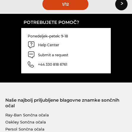
›
1
/12
POTREBUJETE POMOČ?
Ponedeljek–petek: 9-18
Help Center
Submit a request
+44 330 818 6761
Naše najbolj priljubljene blagovne znamke sončnih
očal
Ray-Ban Sončna očala
Oakley Sončna očala
Persol Sončna očala