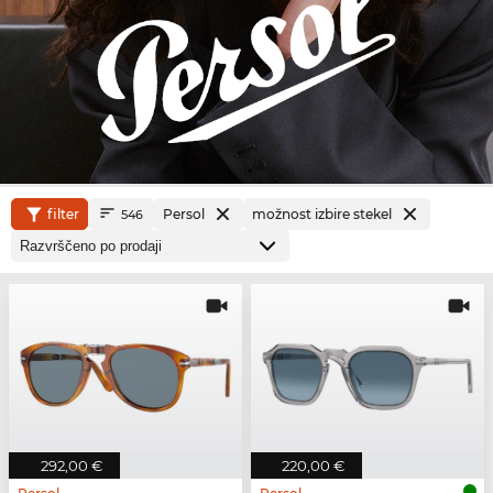
filter
Persol
možnost izbire stekel
546
292,00 €
220,00 €