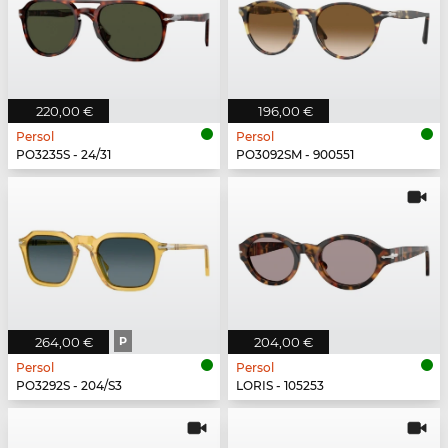
220,00 €
196,00 €
Persol
Persol
PO3235S - 24/31
PO3092SM - 900551
264,00 €
P
204,00 €
Persol
Persol
PO3292S - 204/S3
LORIS - 105253