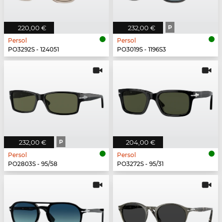
220,00 €
232,00 €
P
Persol
Persol
PO3292S - 124051
PO3019S - 1196S3
232,00 €
P
204,00 €
Persol
Persol
PO2803S - 95/58
PO3272S - 95/31