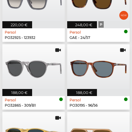
220,00 €
248,00 €
P
Persol
Persol
PO3292S - 123932
GAE - 24/57
188,00 €
188,00 €
Persol
Persol
PO3286S - 309/B1
PO3019S - 96/56