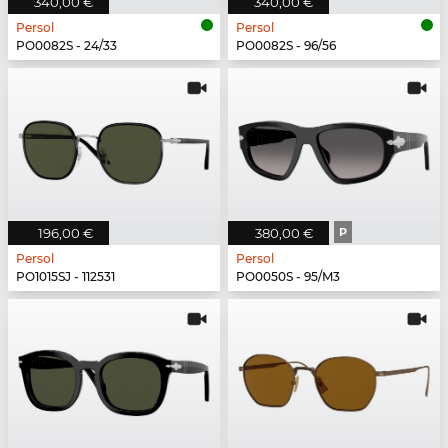
340,00 €
340,00 €
Persol
Persol
PO0082S - 24/33
PO0082S - 96/56
196,00 €
380,00 €
P
Persol
Persol
PO1015SJ - 112531
PO0050S - 95/M3