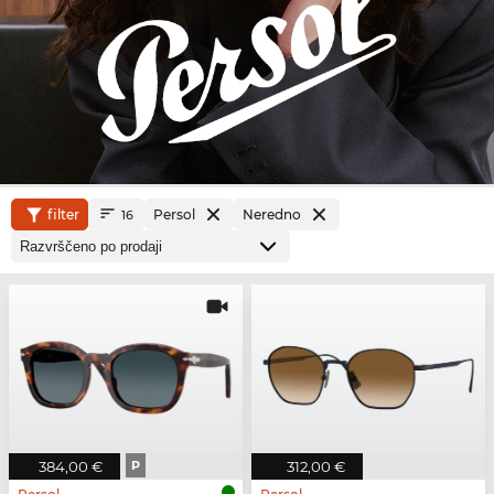
filter
Persol
Neredno
16
384,00 €
P
312,00 €