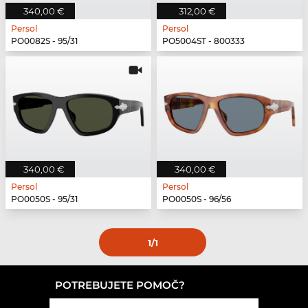
340,00 €
312,00 €
Persol
Persol
PO0082S - 95/31
PO5004ST - 800333
340,00 €
340,00 €
Persol
Persol
PO0050S - 95/31
PO0050S - 96/56
1
/1
POTREBUJETE POMOČ?