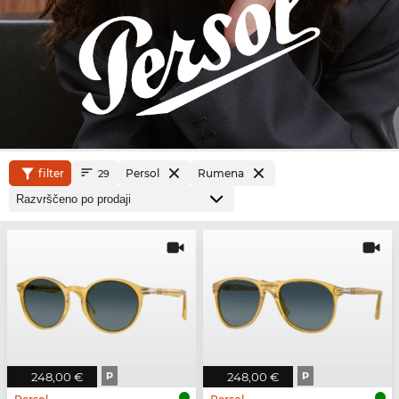
filter
Persol
Rumena
29
248,00 €
P
248,00 €
P