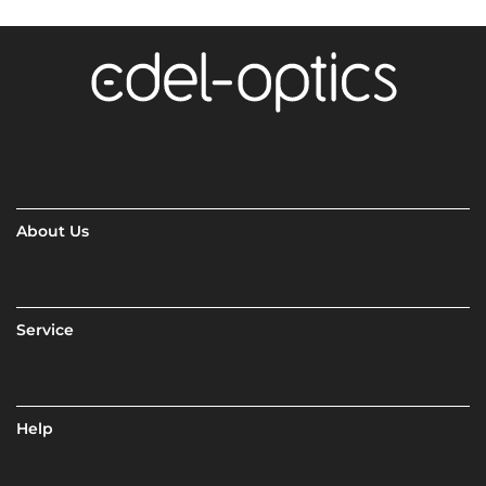
About Us
Service
Help