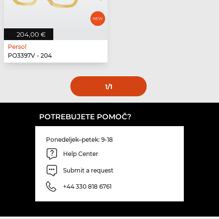
204,00 €
Persol
PO3397V - 204
1
/1
POTREBUJETE POMOČ?
Ponedeljek–petek: 9-18
Help Center
Submit a request
+44 330 818 6761