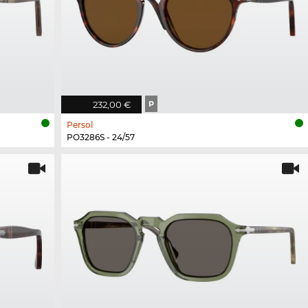
232,00 €
P
Persol
PO3286S - 24/57