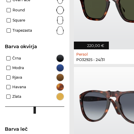
Round
Square
Trapezasta
220,00 €
Barva okvirja
Persol
Črna
PO3292S - 24/31
Modra
Rjava
Havana
Zlata
Barva leč