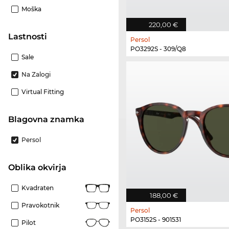
Moška
220,00 €
Lastnosti
Persol
PO3292S - 309/Q8
Sale
Na Zalogi
Virtual Fitting
Blagovna znamka
Persol
Oblika okvirja
Kvadraten
188,00 €
Pravokotnik
Persol
PO3152S - 901531
Pilot