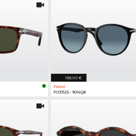
188,00 €
Persol
PO3152S - 9014Q8