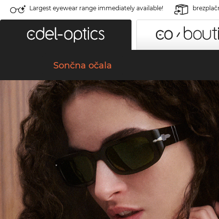
Largest eyewear range immediately available!
brezplač
Sončna očala