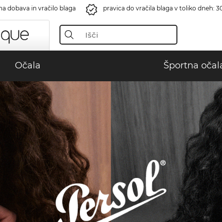
na dobava in vračilo blaga
pravica do vračila blaga v toliko dneh: 3
Očala
Športna očal