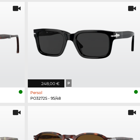
248,00 €
P
Persol
PO3272S - 95/48