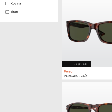
Kovina
Titan
188,00 €
Persol
PO3048S - 24/31