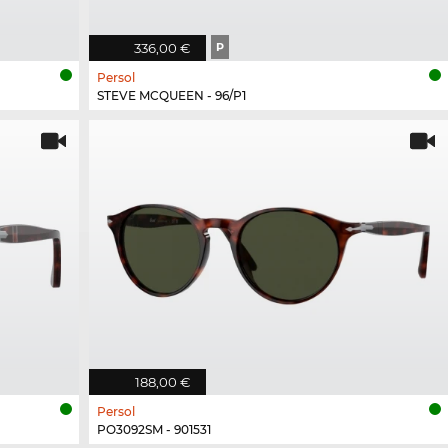
336,00 €
P
Persol
STEVE MCQUEEN - 96/P1
188,00 €
Persol
PO3092SM - 901531