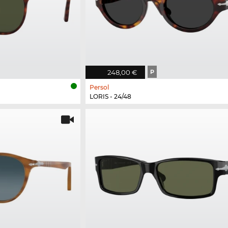
248,00 €
P
Persol
LORIS - 24/48