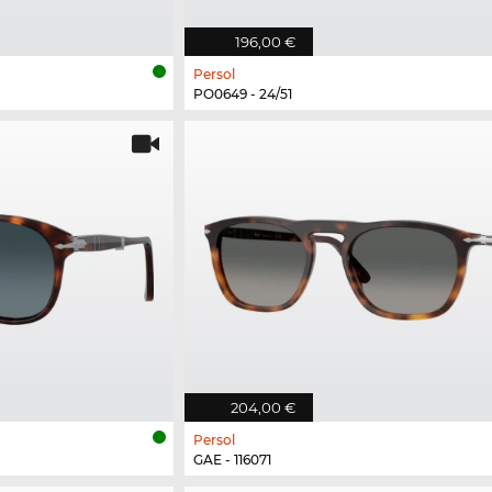
196,00 €
Persol
PO0649 - 24/51
204,00 €
Persol
GAE - 116071