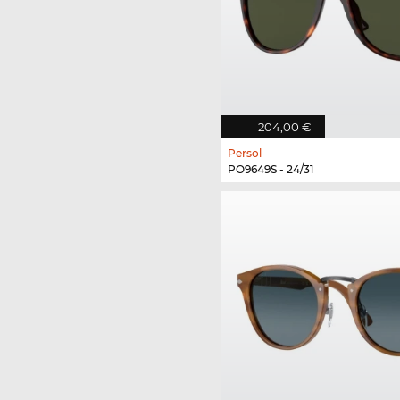
204,00 €
Persol
PO9649S - 24/31