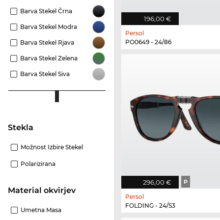
Barva Stekel Črna
196,00 €
Barva Stekel Modra
Persol
PO0649 - 24/86
Barva Stekel Rjava
Barva Stekel Zelena
Barva Stekel Siva
Stekla
Možnost Izbire Stekel
Polarizirana
296,00 €
P
Material okvirjev
Persol
FOLDING - 24/S3
Umetna Masa