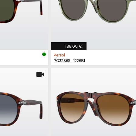
188,00 €
Persol
PO3286S - 1226B1