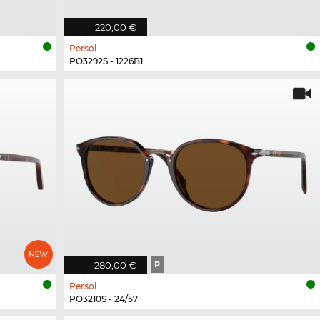
220,00 €
Persol
PO3292S - 1226B1
280,00 €
P
Persol
PO3210S - 24/57