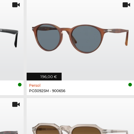
196,00 €
Persol
PO3092SM - 900656