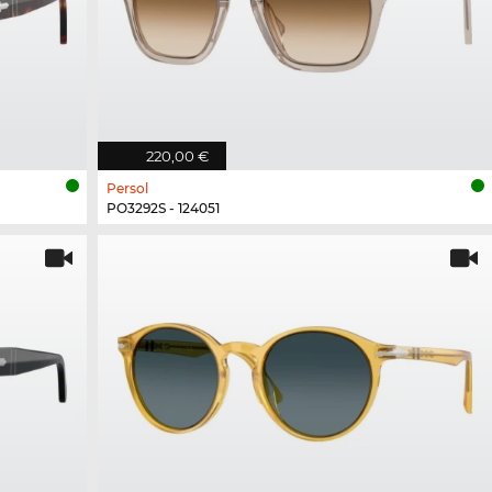
220,00 €
Persol
PO3292S - 124051