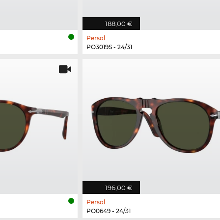
188,00 €
Persol
PO3019S - 24/31
196,00 €
Persol
PO0649 - 24/31