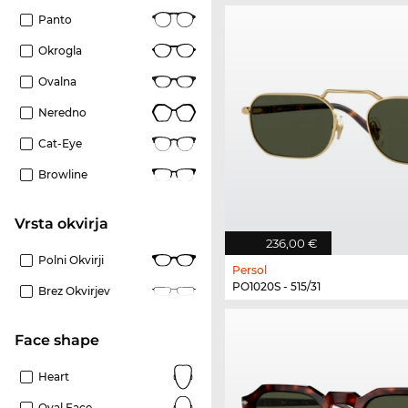
Panto
Okrogla
Ovalna
Neredno
Cat-Eye
Browline
Vrsta okvirja
236,00 €
Polni Okvirji
Persol
PO1020S - 515/31
Brez Okvirjev
Face shape
Heart
Oval Face