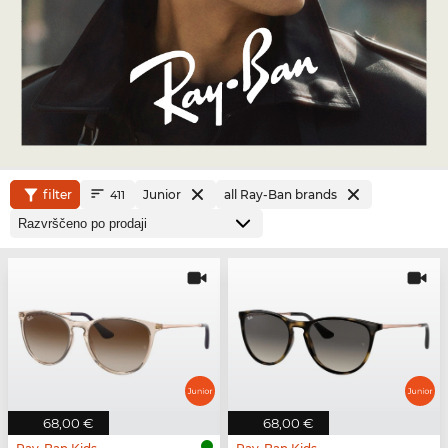
filter
Junior
all Ray-Ban brands
411
68,00 €
68,00 €