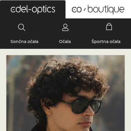
0
Sončna očala
Očala
Športna očala