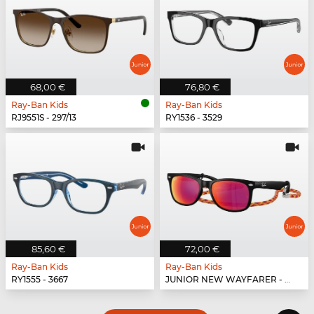
68,00 €
76,80 €
Ray-Ban Kids
Ray-Ban Kids
RJ9551S - 297/13
RY1536 - 3529
85,60 €
72,00 €
Ray-Ban Kids
Ray-Ban Kids
RY1555 - 3667
JUNIOR NEW WAYFARER - 70286Q