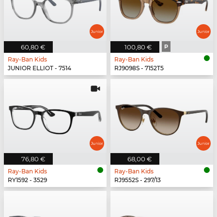
60,80 €
100,80 €
P
Ray-Ban Kids
Ray-Ban Kids
JUNIOR ELLIOT - 7514
RJ9098S - 7152T5
76,80 €
68,00 €
Ray-Ban Kids
Ray-Ban Kids
RY1592 - 3529
RJ9552S - 297/13