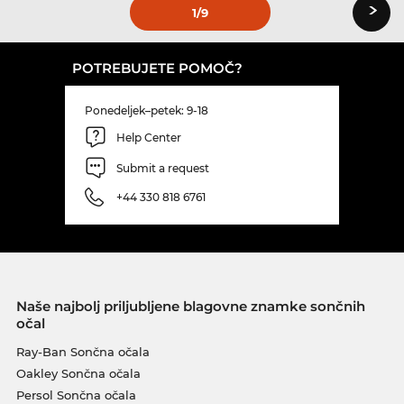
›
1
/9
POTREBUJETE POMOČ?
Ponedeljek–petek: 9-18
Help Center
Submit a request
+44 330 818 6761
Naše najbolj priljubljene blagovne znamke sončnih
očal
Ray-Ban Sončna očala
Oakley Sončna očala
Persol Sončna očala