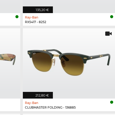
135,20 €
Ray-Ban
RX5417 - 8252
212,80 €
Ray-Ban
CLUBMASTER FOLDING - 136885