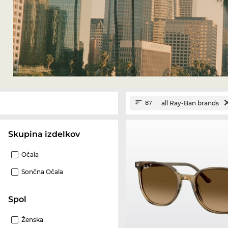
all Ray-Ban brands
87
Skupina izdelkov
Očala
Sončna Očala
Spol
Ženska