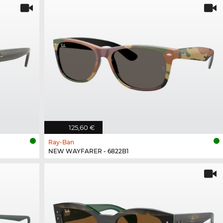
125,60 €
Ray-Ban
NEW WAYFARER - 6822B1