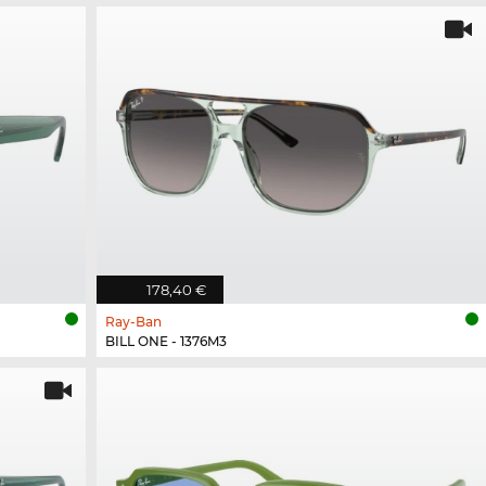
178,40 €
Ray-Ban
BILL ONE - 1376M3