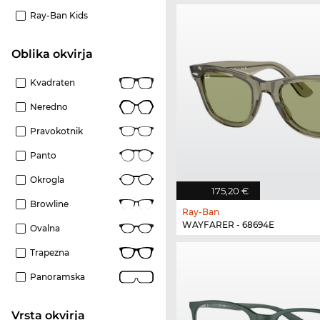
Ray-Ban Kids
Oblika okvirja
Kvadraten
Neredno
Pravokotnik
Panto
Okrogla
175,20 €
Browline
Ray-Ban
WAYFARER - 68694E
Ovalna
Trapezna
Panoramska
Vrsta okvirja