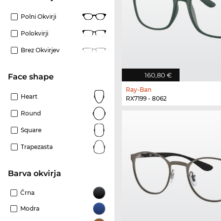
Polni Okvirji
Polokvirji
Brez Okvirjev
160,80 €
Face shape
Ray-Ban
Heart
RX7199 - 8062
Round
Square
Trapezasta
Barva okvirja
Črna
Modra