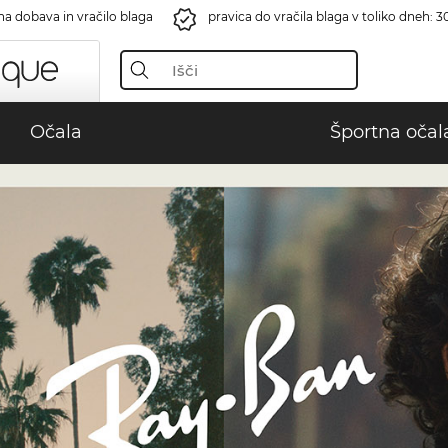
na dobava in vračilo blaga
pravica do vračila blaga v toliko dneh: 3
Očala
Športna očal