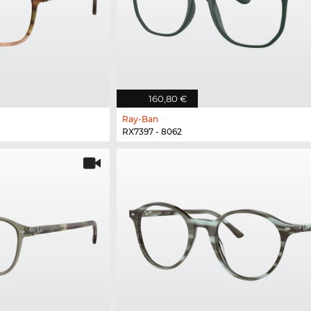
160,80 €
Ray-Ban
RX7397 - 8062