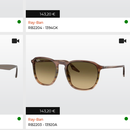
143,20 €
Ray-Ban
RB2204 - 1394GK
143,20 €
Ray-Ban
RB2203 - 13920A