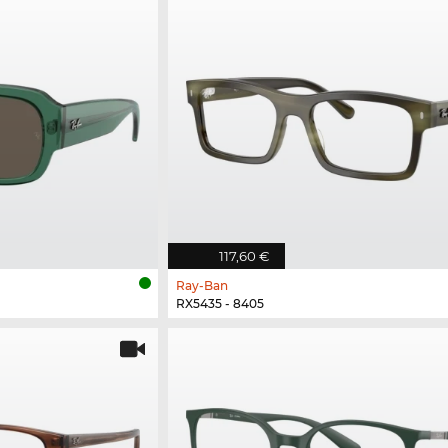
117,60 €
Ray-Ban
RX5435 - 8405