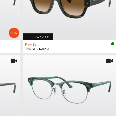
247,20 €
Ray-Ban
JORGE - 140251