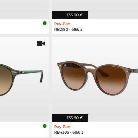
133,60 €
Ray-Ban
RB2180 - 616613
133,60 €
Ray-Ban
RB4305 - 616613