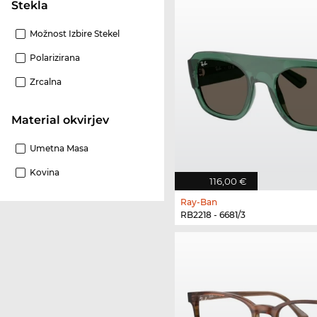
Stekla
Možnost Izbire Stekel
Polarizirana
Zrcalna
Material okvirjev
Umetna Masa
Kovina
116,00 €
Ray-Ban
RB2218 - 6681/3