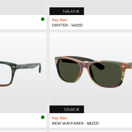
146,40 €
Ray-Ban
DRIFTER - 140551
125,60 €
Ray-Ban
NEW WAYFARER - 682331