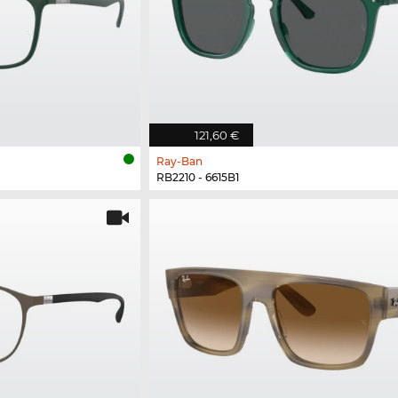
121,60 €
Ray-Ban
RB2210 - 6615B1