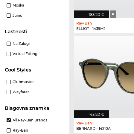
Moška
183,20 €
P
Junior
Ray-Ban
ELLIOT - 1439M2
Lastnosti
Na Zalogi
Virtual Fitting
Cool Styles
Clubmaster
Wayfarer
Blagovna znamka
143,20 €
All Ray-Ban Brands
Ray-Ban
BERNARD - 14210A
Ray-Ban