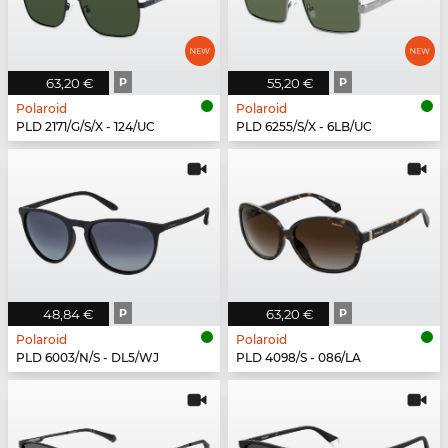
63,20 €
P
55,20 €
P
Polaroid
Polaroid
PLD 2171/G/S/X - 124/UC
PLD 6255/S/X - 6LB/UC
48,84 €
P
63,20 €
P
Polaroid
Polaroid
PLD 6003/N/S - DL5/WJ
PLD 4098/S - 086/LA