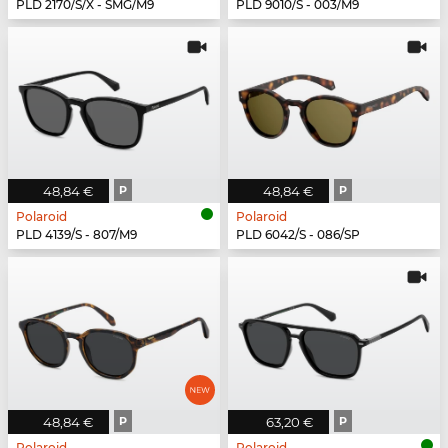
PLD 2170/S/X - SMG/M9
PLD 9010/S - 003/M9
48,84 €
P
48,84 €
P
Polaroid
Polaroid
PLD 4139/S - 807/M9
PLD 6042/S - 086/SP
48,84 €
P
63,20 €
P
Polaroid
Polaroid