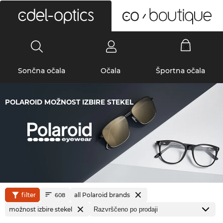
0
Sončna očala
Očala
Športna očala
POLAROID MOŽNOST IZBIRE STEKEL
filter
all Polaroid brands
608
možnost izbire stekel