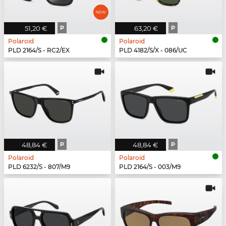
51,20 €
P
63,20 €
P
Polaroid
Polaroid
PLD 2164/S - RC2/EX
PLD 4182/S/X - 086/UC
48,84 €
P
48,84 €
P
Polaroid
Polaroid
PLD 6232/S - 807/M9
PLD 2164/S - 003/M9