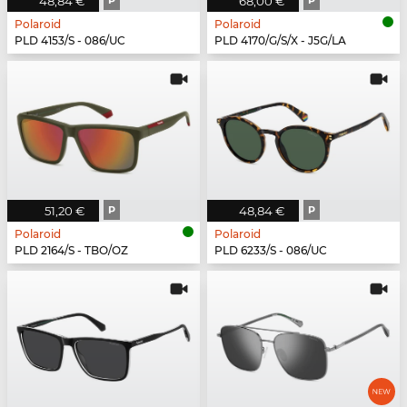
48,84 €
P
68,00 €
P
Polaroid
Polaroid
PLD 4153/S - 086/UC
PLD 4170/G/S/X - J5G/LA
51,20 €
P
48,84 €
P
Polaroid
Polaroid
PLD 2164/S - TBO/OZ
PLD 6233/S - 086/UC