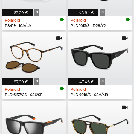
63,20 €
P
48,84 €
P
Polaroid
Polaroid
P8419 - 10A/LA
PLD 1015/S - D28/Y2
87,20 €
P
47,46 €
P
Polaroid
Polaroid
PLD 6137/CS - 086/SP
PLD 9018/S - 08A/M9