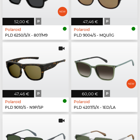
52,00 €
P
47,46 €
P
Polaroid
Polaroid
PLD 6250/S/X - 807/M9
PLD 9004/S - MQU/IG
47,46 €
P
60,00 €
P
Polaroid
Polaroid
PLD 9010/S - N9P/SP
PLD 4207/S/X - 1ED/LA