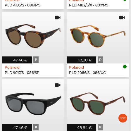
PLD 4195/S - 086/M9
PLD 4182/S/X - 807/M9
47,46 €
P
63,20 €
P
Polaroid
Polaroid
PLD 9017/S - 086/SP
PLD 2086/S - 086/UC
47,46 €
P
48,84 €
P