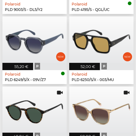
Polaroid
Polaroid
PLD 9003/S - DL5/Y2
PLD 4195/S - QGL/UC
55,20 €
P
52,00 €
P
Polaroid
Polaroid
PLD 6249/S/X - 09V/Z7
PLD 6250/S/X - 003/MU