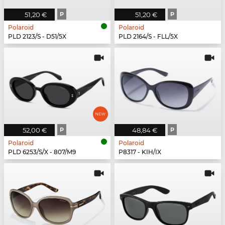
51,20 €
P
51,20 €
P
Polaroid
Polaroid
PLD 2123/S - D51/5X
PLD 2164/S - FLL/5X
52,00 €
P
48,84 €
P
Polaroid
Polaroid
PLD 6253/S/X - 807/M9
P8317 - KIH/IX