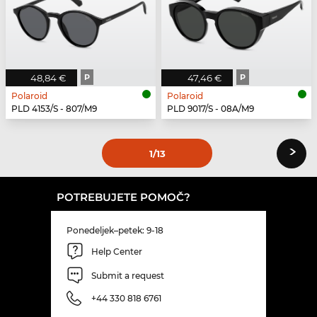
48,84 €
P
47,46 €
P
Polaroid
Polaroid
PLD 4153/S - 807/M9
PLD 9017/S - 08A/M9
›
1
/13
POTREBUJETE POMOČ?
Ponedeljek–petek: 9-18
Help Center
Submit a request
+44 330 818 6761