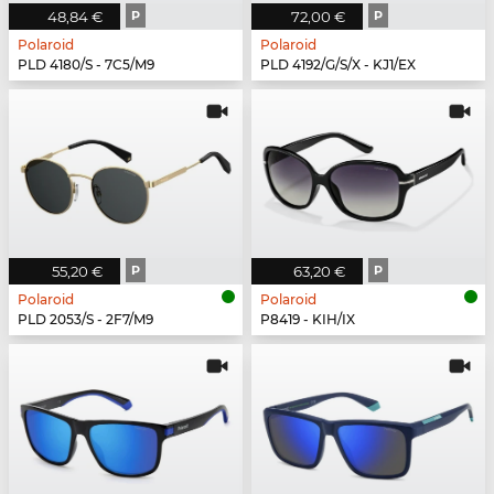
48,84 €
P
72,00 €
P
Polaroid
Polaroid
PLD 4180/S - 7C5/M9
PLD 4192/G/S/X - KJ1/EX
55,20 €
P
63,20 €
P
Polaroid
Polaroid
PLD 2053/S - 2F7/M9
P8419 - KIH/IX