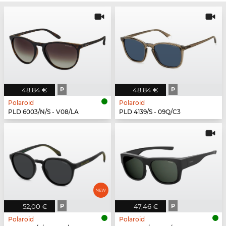
48,84 €
P
48,84 €
P
Polaroid
Polaroid
PLD 6003/N/S - V08/LA
PLD 4139/S - 09Q/C3
52,00 €
P
47,46 €
P
Polaroid
Polaroid