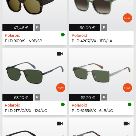
47,46 €
P
60,00 €
P
Polaroid
Polaroid
PLD 9010/S - N9P/SP
PLD 4207/S/X - 1ED/LA
63,20 €
P
55,20 €
P
Polaroid
Polaroid
PLD 2171/G/S/X - 124/UC
PLD 6255/S/X - 6LB/UC