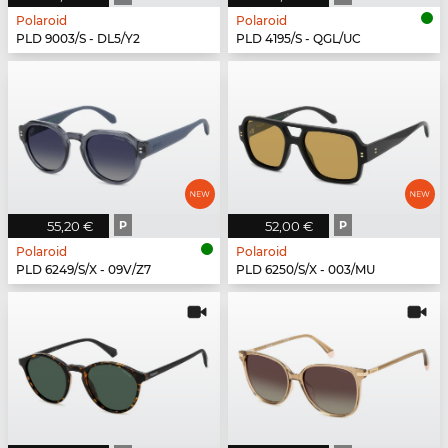
Polaroid
Polaroid
PLD 9003/S - DL5/Y2
PLD 4195/S - QGL/UC
55,20 €
P
52,00 €
P
Polaroid
Polaroid
PLD 6249/S/X - 09V/Z7
PLD 6250/S/X - 003/MU