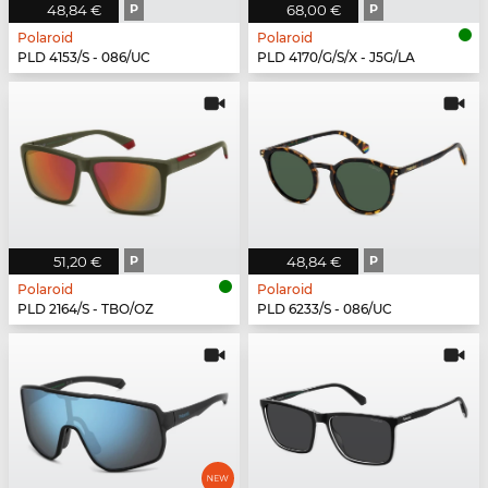
48,84 €
P
68,00 €
P
Polaroid
Polaroid
PLD 4153/S - 086/UC
PLD 4170/G/S/X - J5G/LA
51,20 €
P
48,84 €
P
Polaroid
Polaroid
PLD 2164/S - TBO/OZ
PLD 6233/S - 086/UC