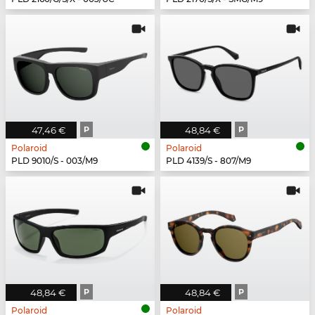
47,46 €
P
48,84 €
P
Polaroid
Polaroid
PLD 9010/S - 003/M9
PLD 4139/S - 807/M9
48,84 €
P
48,84 €
P
Polaroid
Polaroid