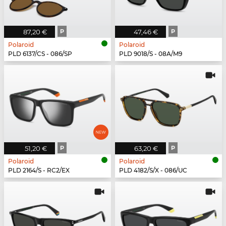
87,20 €
P
47,46 €
P
Polaroid
Polaroid
PLD 6137/CS - 086/SP
PLD 9018/S - 08A/M9
51,20 €
P
63,20 €
P
Polaroid
Polaroid
PLD 2164/S - RC2/EX
PLD 4182/S/X - 086/UC