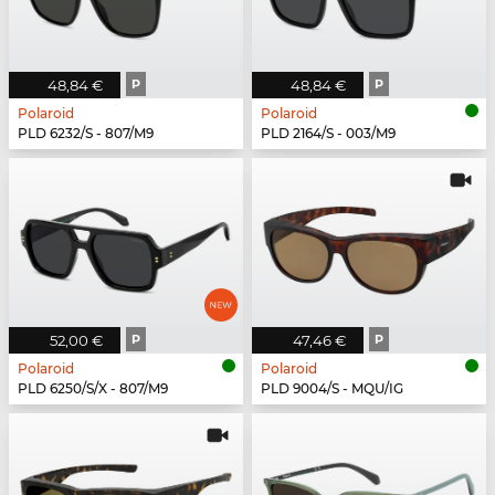
48,84 €
P
48,84 €
P
Polaroid
Polaroid
PLD 6232/S - 807/M9
PLD 2164/S - 003/M9
52,00 €
P
47,46 €
P
Polaroid
Polaroid
PLD 6250/S/X - 807/M9
PLD 9004/S - MQU/IG