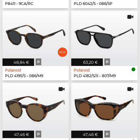
P8411 - 9CA/RC
PLD 6042/S - 086/SP
48,84 €
P
63,20 €
P
Polaroid
Polaroid
PLD 4195/S - 086/M9
PLD 4182/S/X - 807/M9
47,46 €
P
47,46 €
P