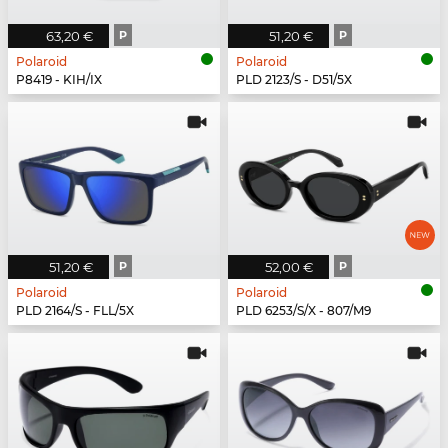
63,20 €
P
51,20 €
P
Polaroid
Polaroid
P8419 - KIH/IX
PLD 2123/S - D51/5X
51,20 €
P
52,00 €
P
Polaroid
Polaroid
PLD 2164/S - FLL/5X
PLD 6253/S/X - 807/M9