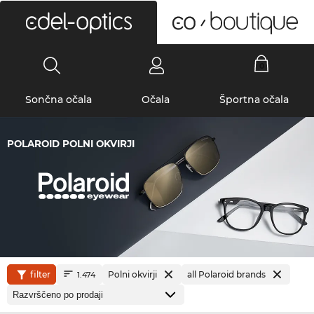
0
Sončna očala
Očala
Športna očala
POLAROID POLNI OKVIRJI
filter
Polni okvirji
all Polaroid brands
1.474