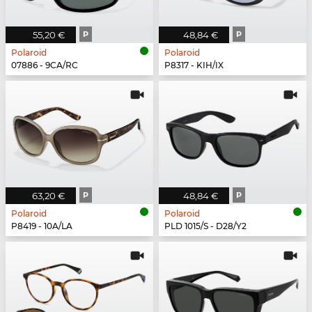
55,20 €
P
48,84 €
P
Polaroid
Polaroid
07886 - 9CA/RC
P8317 - KIH/IX
63,20 €
P
48,84 €
P
Polaroid
Polaroid
P8419 - 10A/LA
PLD 1015/S - D28/Y2