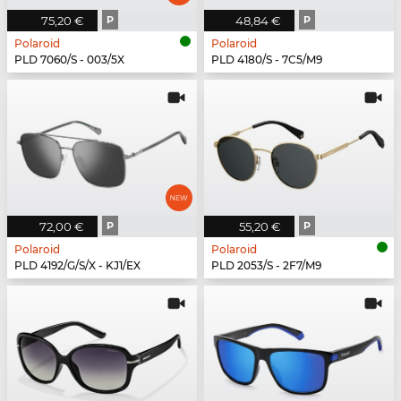
75,20 €
P
48,84 €
P
Polaroid
Polaroid
PLD 7060/S - 003/5X
PLD 4180/S - 7C5/M9
72,00 €
P
55,20 €
P
Polaroid
Polaroid
PLD 4192/G/S/X - KJ1/EX
PLD 2053/S - 2F7/M9