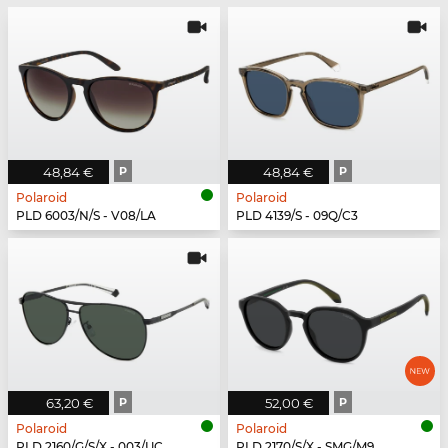
48,84 €
P
48,84 €
P
Polaroid
Polaroid
PLD 6003/N/S - V08/LA
PLD 4139/S - 09Q/C3
63,20 €
P
52,00 €
P
Polaroid
Polaroid
PLD 2160/G/S/X - 003/UC
PLD 2170/S/X - SMG/M9