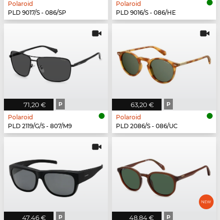
Polaroid
Polaroid
PLD 9017/S - 086/SP
PLD 9016/S - 086/HE
71,20 €
P
63,20 €
P
Polaroid
Polaroid
PLD 2119/G/S - 807/M9
PLD 2086/S - 086/UC
47,46 €
P
48,84 €
P