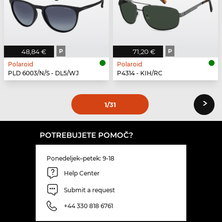
48,84 €
P
71,20 €
P
Polaroid
Polaroid
PLD 6003/N/S - DL5/WJ
P4314 - KIH/RC
›
1
/31
POTREBUJETE POMOČ?
Ponedeljek–petek: 9-18
Help Center
Submit a request
+44 330 818 6761