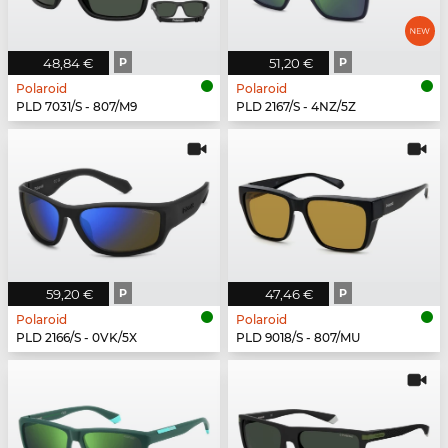
48,84 €
P
51,20 €
P
Polaroid
Polaroid
PLD 7031/S - 807/M9
PLD 2167/S - 4NZ/5Z
59,20 €
P
47,46 €
P
Polaroid
Polaroid
PLD 2166/S - 0VK/5X
PLD 9018/S - 807/MU