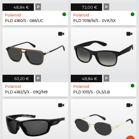
48,84 €
P
72,00 €
P
Polaroid
Polaroid
PLD 4180/S - 086/UC
PLD 7018/N/S - 0VK/5X
63,20 €
P
48,84 €
P
Polaroid
Polaroid
PLD 4182/S/X - 09Q/M9
PLD 1015/S - DL5/LB