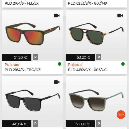
PLD 2164/S - FLL/5X
PLD 6253/S/X - 807/M9
51,20 €
P
63,20 €
P
Polaroid
Polaroid
PLD 2164/S - TBO/OZ
PLD 4182/S/X - 086/UC
48,84 €
P
60,00 €
P