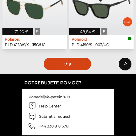
71,20 €
P
48,84 €
P
Polaroid
Polaroid
PLD 4128/S/X - J5G/UC
PLD 4190/S - 003/UC
›
1
/19
POTREBUJETE POMOČ?
Ponedeljek–petek: 9-18
Help Center
Submit a request
+44 330 818 6761