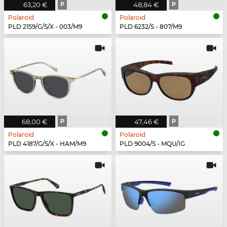
63,20 €
P
48,84 €
P
Polaroid
Polaroid
PLD 2159/G/S/X - 003/M9
PLD 6232/S - 807/M9
68,00 €
P
47,46 €
P
Polaroid
Polaroid
PLD 4187/G/S/X - HAM/M9
PLD 9004/S - MQU/IG