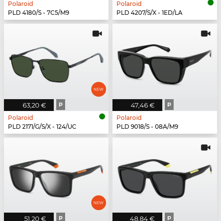
Polaroid
Polaroid
PLD 4180/S - 7C5/M9
PLD 4207/S/X - 1ED/LA
63,20 €
P
47,46 €
P
Polaroid
Polaroid
PLD 2171/G/S/X - 124/UC
PLD 9018/S - 08A/M9
51,20 €
P
48,84 €
P