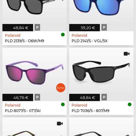
48,84 €
P
59,20 €
P
Polaroid
Polaroid
PLD 2139/S - O6W/M9
PLD 2141/S - VGL/5X
46,76 €
P
48,84 €
P
Polaroid
Polaroid
PLD 8077/S - 0T7/AI
PLD 7036/S - 807/M9