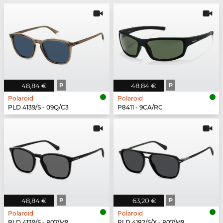
48,84 €
P
48,84 €
P
Polaroid
Polaroid
PLD 4139/S - 09Q/C3
P8411 - 9CA/RC
48,84 €
P
63,20 €
P
Polaroid
Polaroid
PLD 4139/S - 807/M9
PLD 4182/S/X - 807/M9