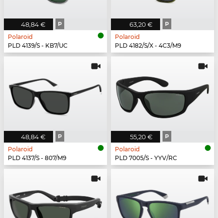
48,84 €
P
63,20 €
P
Polaroid
Polaroid
PLD 4139/S - KB7/UC
PLD 4182/S/X - 4C3/M9
48,84 €
P
55,20 €
P
Polaroid
Polaroid
PLD 4137/S - 807/M9
PLD 7005/S - YYV/RC