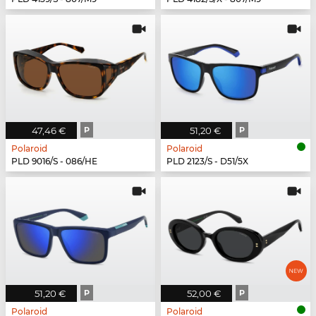
47,46 €
P
51,20 €
P
Polaroid
Polaroid
PLD 9016/S - 086/HE
PLD 2123/S - D51/5X
51,20 €
P
52,00 €
P
Polaroid
Polaroid