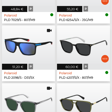
48,84 €
P
55,20 €
P
Polaroid
Polaroid
PLD 7029/S - 807/M9
PLD 6254/S/X - J5G/M9
51,20 €
P
60,00 €
P
Polaroid
Polaroid
PLD 2098/S - D51/5X
PLD 4207/S/X - 807/M9