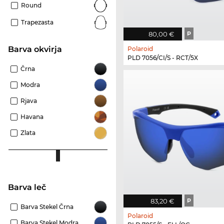
Round
Trapezasta
80,00 €
P
Barva okvirja
Polaroid
PLD 7056/CI/S - RCT/5X
Črna
Modra
Rjava
Havana
Zlata
Barva leč
83,20 €
P
Barva Stekel Črna
Polaroid
Barva Stekel Modra