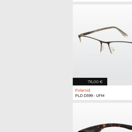
76,00 €
Polaroid
PLD D599 - UFM