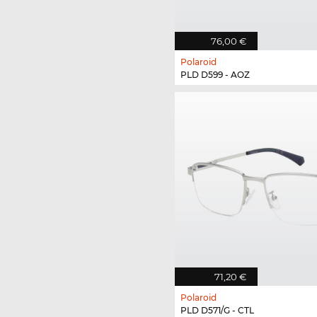
76,00 €
Polaroid
PLD D599 - AOZ
71,20 €
Polaroid
PLD D571/G - CTL