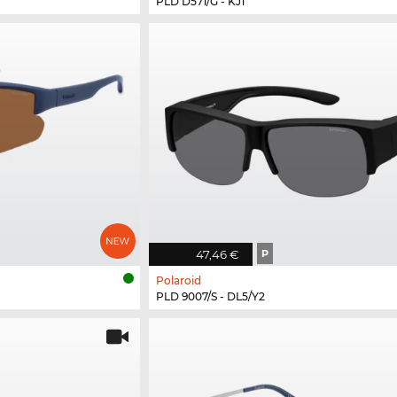
PLD D571/G - KJ1
47,46 €
P
Polaroid
PLD 9007/S - DL5/Y2