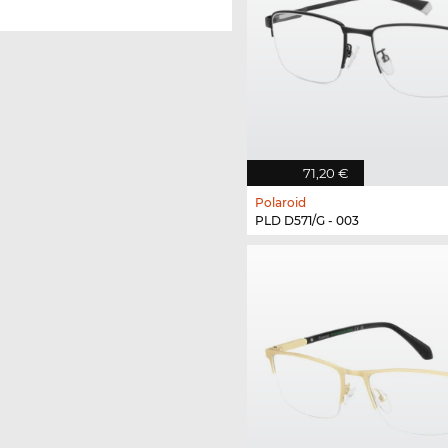
71,20 €
Polaroid
PLD D571/G - 003