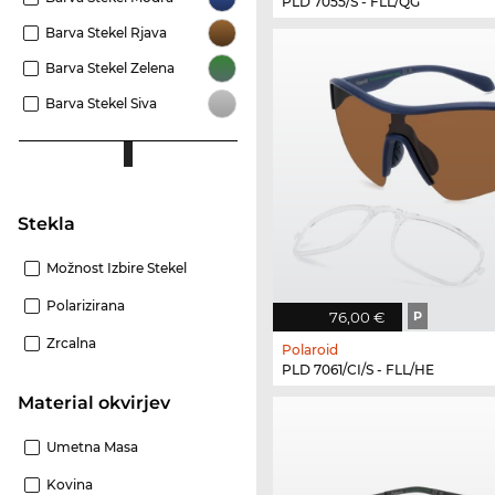
PLD 7055/S - FLL/QG
Barva Stekel Rjava
Barva Stekel Zelena
Barva Stekel Siva
Stekla
Možnost Izbire Stekel
Polarizirana
76,00 €
P
Zrcalna
Polaroid
PLD 7061/CI/S - FLL/HE
Material okvirjev
Umetna Masa
Kovina