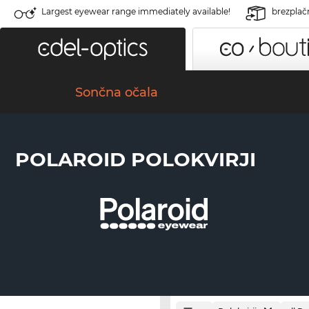
Largest eyewear range immediately available!
brezplač
Sončna očala
POLAROID POLOKVIRJI