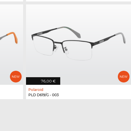
76,00 €
Polaroid
PLD D619/G - 003