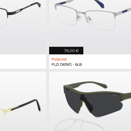
76,00 €
Polaroid
PLD D619/G - 6LB