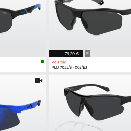
79,20 €
P
Polaroid
PLD 7055/S - 003/E3