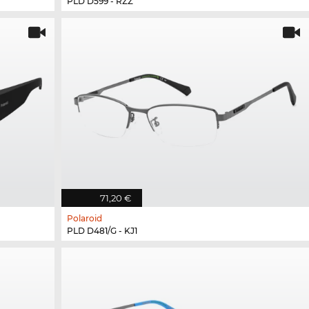
PLD D599 - RZZ
71,20 €
Polaroid
PLD D481/G - KJ1