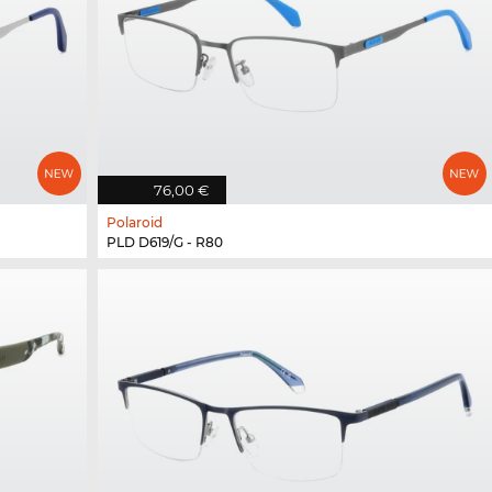
76,00 €
Polaroid
PLD D619/G - R80