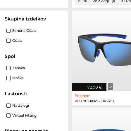
Polokvirji
all P
28
Skupina izdelkov
Sončna Očala
Očala
Spol
Ženska
Moška
72,00 €
P
Lastnosti
Polaroid
PLD 7018/N/S - 0VK/5X
Na Zalogi
Virtual Fitting