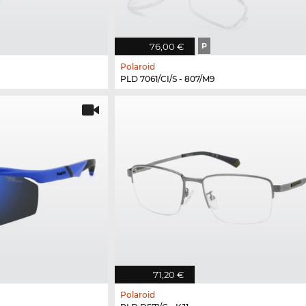
76,00 €
P
Polaroid
PLD 7061/CI/S - 807/M9
71,20 €
Polaroid