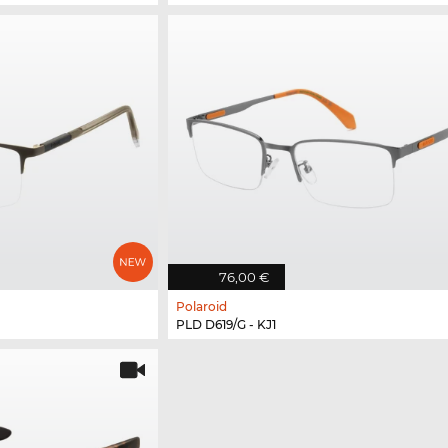
76,00 €
Polaroid
PLD D619/G - KJ1