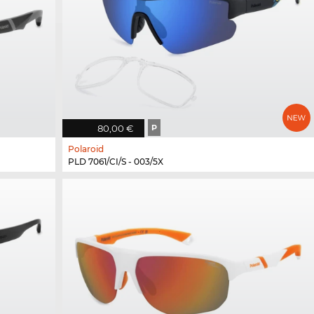
80,00 €
P
Polaroid
PLD 7061/CI/S - 003/5X