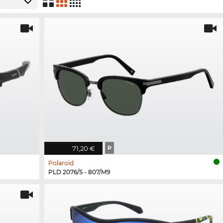
71,20 €
P
Polaroid
PLD 2076/S - 807/M9