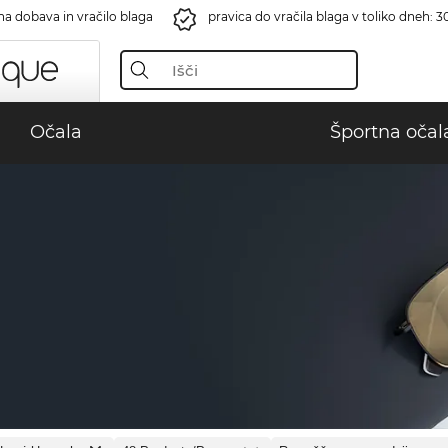
na dobava in vračilo blaga
pravica do vračila blaga v toliko dneh: 3
Očala
Športna očal