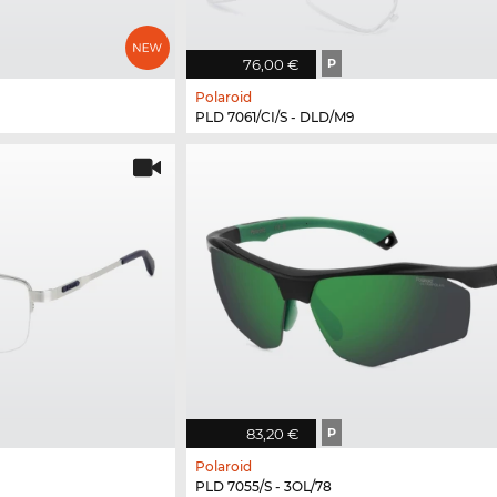
76,00 €
P
Polaroid
PLD 7061/CI/S - DLD/M9
83,20 €
P
Polaroid
PLD 7055/S - 3OL/78