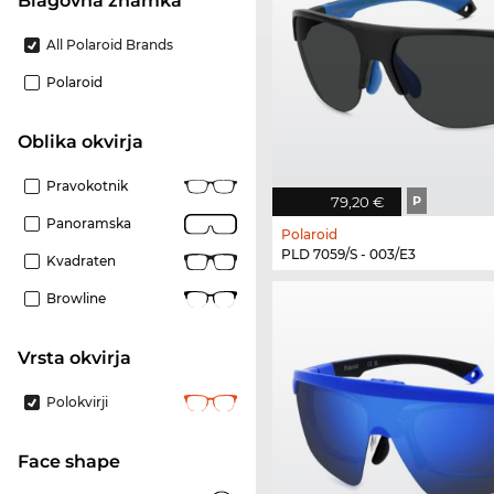
Blagovna znamka
All Polaroid Brands
Polaroid
Oblika okvirja
Pravokotnik
79,20 €
P
Panoramska
Polaroid
PLD 7059/S - 003/E3
Kvadraten
Browline
Vrsta okvirja
Polokvirji
Face shape