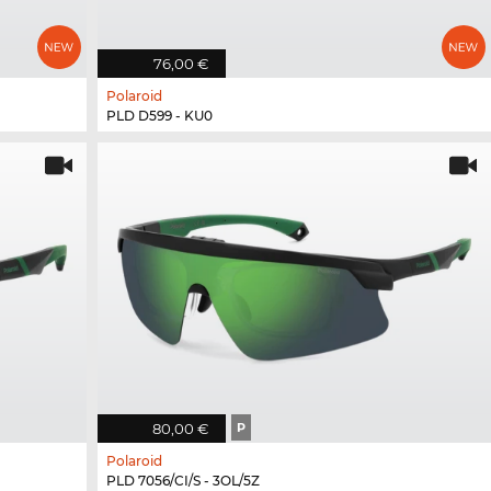
76,00 €
Polaroid
PLD D599 - KU0
80,00 €
P
Polaroid
PLD 7056/CI/S - 3OL/5Z