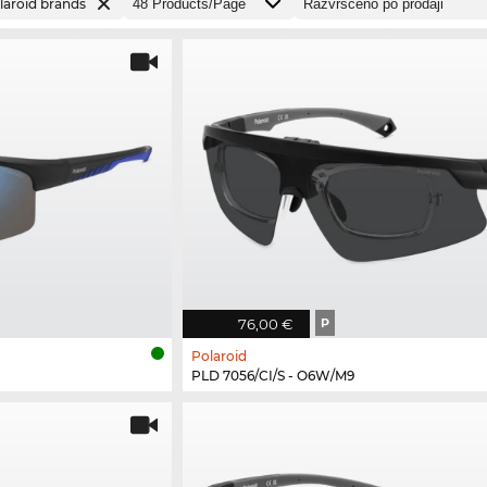
olaroid brands
76,00 €
P
Polaroid
PLD 7056/CI/S - O6W/M9