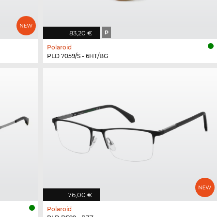
83,20 €
P
Polaroid
PLD 7059/S - 6HT/BG
76,00 €
Polaroid