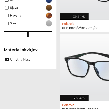
Rjava
Havana
39,84 €
Siva
Polaroid
PLD 0028/R/BB - 7C5/G6
Material okvirjev
Umetna Masa
39,84 €
Polaroid