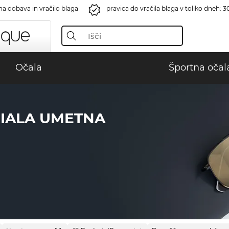
na dobava in vračilo blaga
pravica do vračila blaga v toliko dneh: 3
Očala
Športna očal
RIALA UMETNA