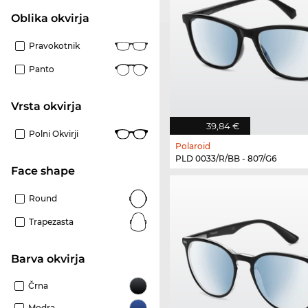
Oblika okvirja
Pravokotnik
Panto
Vrsta okvirja
39,84 €
Polni Okvirji
Polaroid
PLD 0033/R/BB - 807/G6
Face shape
Round
Trapezasta
Barva okvirja
Črna
Modra