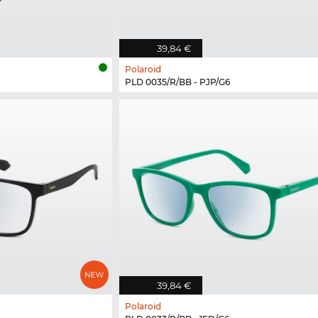
39,84 €
Polaroid
PLD 0035/R/BB - PJP/G6
39,84 €
Polaroid