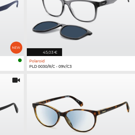
45,03 €
Polaroid
PLD 0030/R/C - 09V/C3