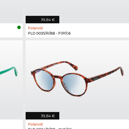
39,84 €
Polaroid
PLD 0035/R/BB - PJP/G6
39,84 €
Polaroid