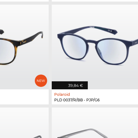
39,84 €
Polaroid
PLD 0037/R/BB - PJP/G6