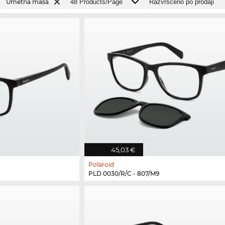
Umetna masa
45,03 €
Polaroid
PLD 0030/R/C - 807/M9