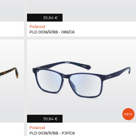
39,84 €
Polaroid
PLD 0036/R/BB - 086/G6
39,84 €
Polaroid
PLD 0038/R/BB - PJP/G6