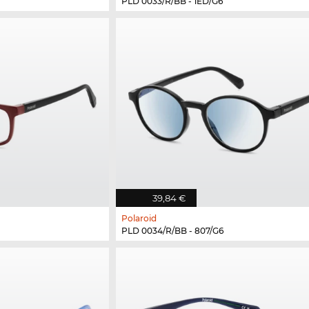
PLD 0033/R/BB - 1ED/G6
39,84 €
Polaroid
PLD 0034/R/BB - 807/G6