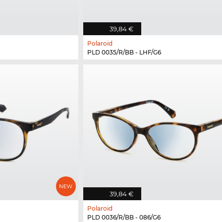
39,84 €
Polaroid
PLD 0035/R/BB - LHF/G6
39,84 €
Polaroid
PLD 0036/R/BB - 086/G6