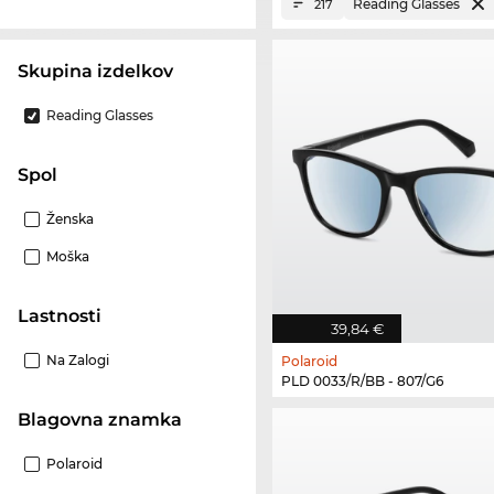
Reading Glasses
217
Skupina izdelkov
Reading Glasses
Spol
Ženska
Moška
Lastnosti
39,84 €
Na Zalogi
Polaroid
PLD 0033/R/BB - 807/G6
Blagovna znamka
Polaroid