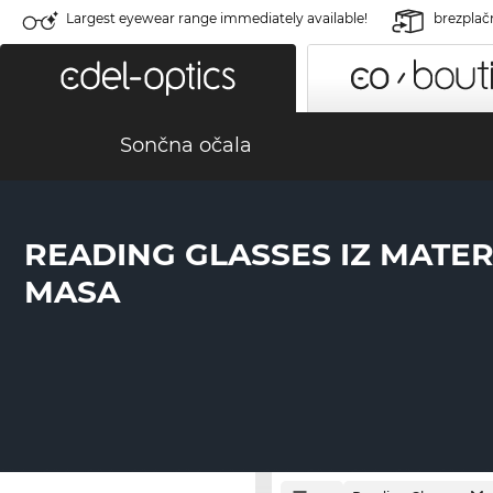
Largest eyewear range immediately available!
brezplač
Sončna očala
READING GLASSES IZ MATE
MASA