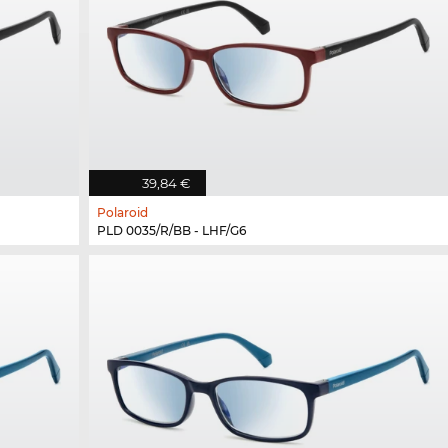
39,84 €
Polaroid
PLD 0035/R/BB - LHF/G6