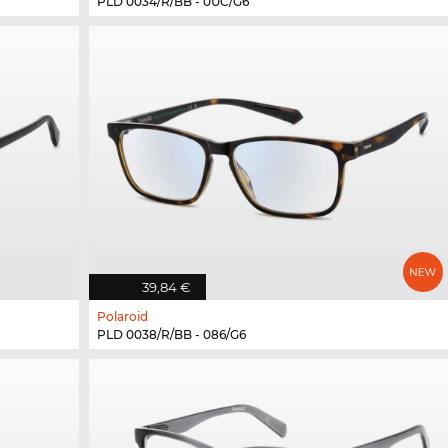
PLD 0034/R/BB - 0UC/G6
39,84 €
Polaroid
PLD 0038/R/BB - 086/G6