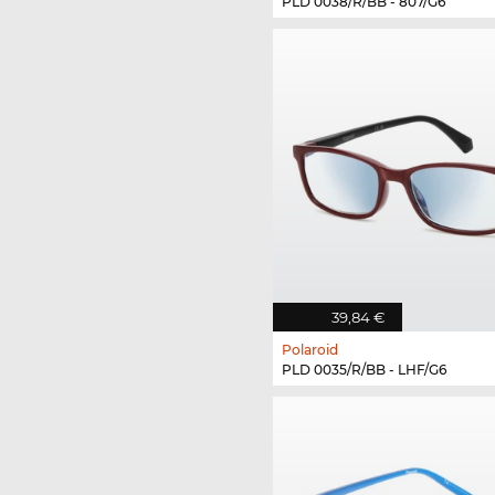
PLD 0038/R/BB - 807/G6
39,84 €
Polaroid
PLD 0035/R/BB - LHF/G6