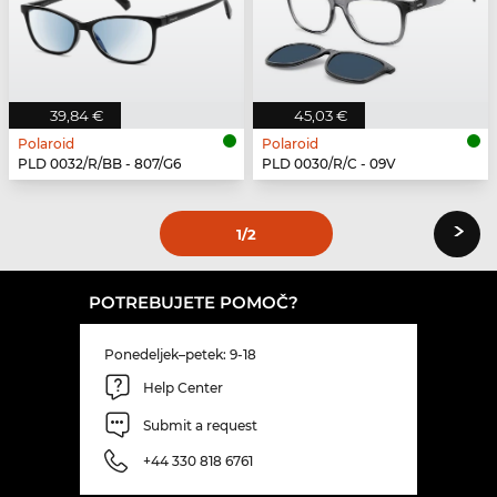
39,84 €
45,03 €
Polaroid
Polaroid
PLD 0032/R/BB - 807/G6
PLD 0030/R/C - 09V
›
1
/2
POTREBUJETE POMOČ?
Ponedeljek–petek: 9-18
Help Center
Submit a request
+44 330 818 6761