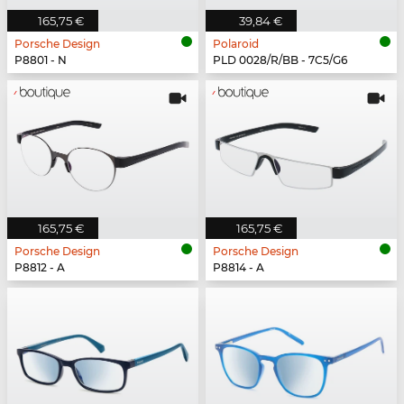
165,75 €
39,84 €
Porsche Design
Polaroid
P8801 - N
PLD 0028/R/BB - 7C5/G6
165,75 €
165,75 €
Porsche Design
Porsche Design
P8812 - A
P8814 - A