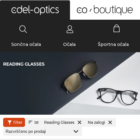
0
Sončna očala
Očala
Športna očala
READING GLASSES
filter
Reading Glasses
Na zalogi
58