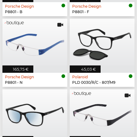
Porsche Design
Porsche Design
P8801 - B
P8801 - F
165,75 €
45,03 €
Porsche Design
Polaroid
P8801 - N
PLD 0030/R/C - 807/M9