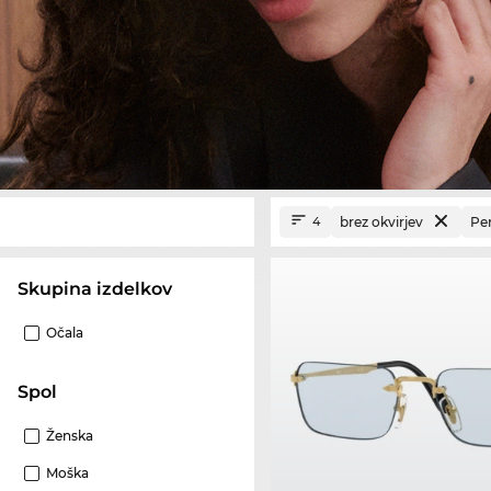
brez okvirjev
Per
4
Skupina izdelkov
Očala
Spol
Ženska
Moška