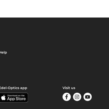
Help
Edel-Optics app
Visit us