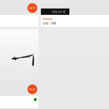
252,00 €
Persol
LUC - 513