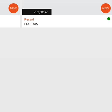
252,00 €
Persol
LUC - 515