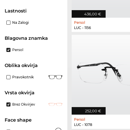
Lastnosti
436,00 €
Na Zalogi
Persol
LUC - 1156
Blagovna znamka
Persol
Oblika okvirja
Pravokotnik
Vrsta okvirja
Brez Okvirjev
252,00 €
Persol
Face shape
LUC - 1078