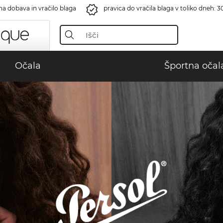
na dobava in vračilo blaga
pravica do vračila blaga v toliko dneh: 3
Očala
Športna očal