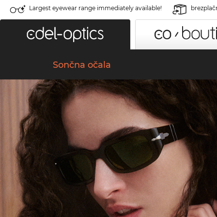
Largest eyewear range immediately available!
brezplač
Sončna očala