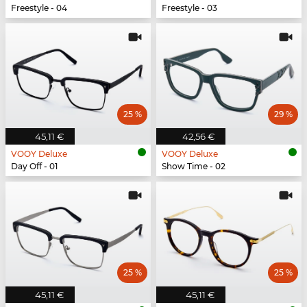
Freestyle - 04
Freestyle - 03
25 %
29 %
45,11 €
42,56 €
VOOY Deluxe
VOOY Deluxe
Day Off - 01
Show Time - 02
25 %
25 %
45,11 €
45,11 €