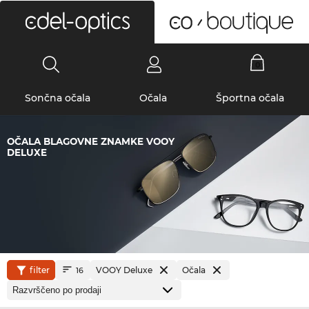
0
Sončna očala
Očala
Športna očala
OČALA BLAGOVNE ZNAMKE VOOY
DELUXE
filter
VOOY Deluxe
Očala
16