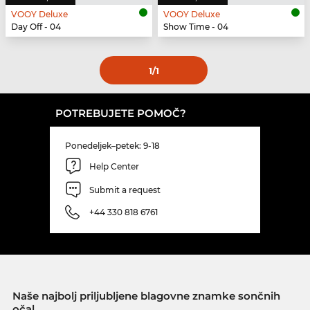
VOOY Deluxe
VOOY Deluxe
Day Off - 04
Show Time - 04
1
/1
POTREBUJETE POMOČ?
Ponedeljek–petek: 9-18
Help Center
Submit a request
+44 330 818 6761
Naše najbolj priljubljene blagovne znamke sončnih
očal