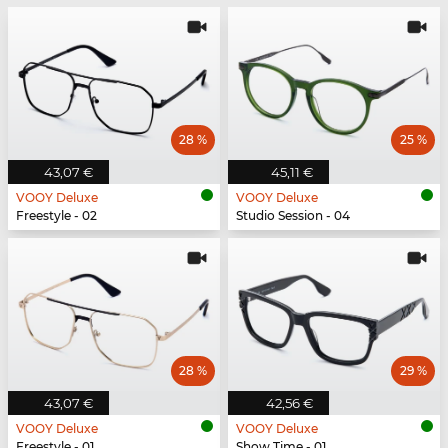
28 %
25 %
43,07 €
45,11 €
VOOY Deluxe
VOOY Deluxe
Freestyle - 02
Studio Session - 04
28 %
29 %
43,07 €
42,56 €
VOOY Deluxe
VOOY Deluxe
Freestyle - 01
Show Time - 01