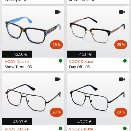
29 %
25 %
42,56 €
45,11 €
VOOY Deluxe
VOOY Deluxe
Show Time - 03
Day Off - 03
28 %
28 %
43,07 €
43,07 €
VOOY Deluxe
VOOY Deluxe