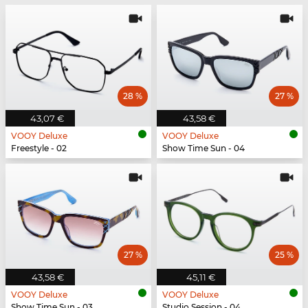
28 %
27 %
43,07 €
43,58 €
VOOY Deluxe
VOOY Deluxe
Freestyle - 02
Show Time Sun - 04
27 %
25 %
43,58 €
45,11 €
VOOY Deluxe
VOOY Deluxe
Show Time Sun - 03
Studio Session - 04