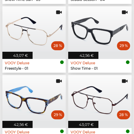
28 %
29 %
43,07 €
42,56 €
VOOY Deluxe
VOOY Deluxe
Freestyle - 01
Show Time - 01
29 %
28 %
42,56 €
43,07 €
VOOY Deluxe
VOOY Deluxe