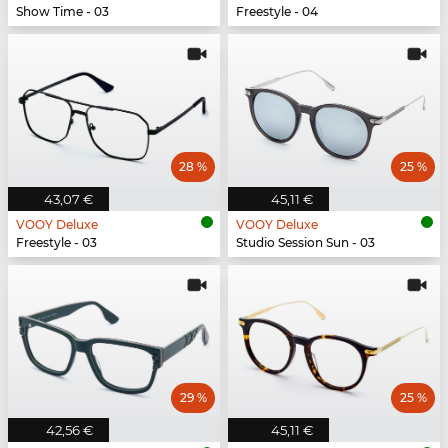
Show Time - 03
Freestyle - 04
28 %
25 %
43,07 €
45,11 €
VOOY Deluxe
VOOY Deluxe
Freestyle - 03
Studio Session Sun - 03
29 %
25 %
42,56 €
45,11 €