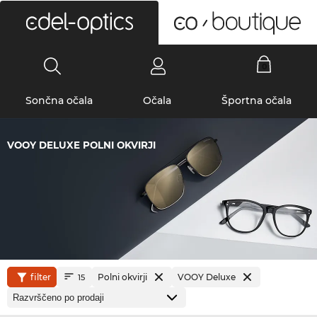
0
Sončna očala
Očala
Športna očala
VOOY DELUXE POLNI OKVIRJI
filter
Polni okvirji
VOOY Deluxe
15