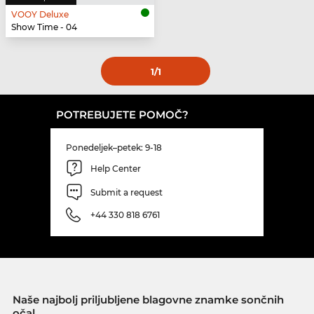
VOOY Deluxe
Show Time - 04
1
/1
POTREBUJETE POMOČ?
Ponedeljek–petek: 9-18
Help Center
Submit a request
+44 330 818 6761
Naše najbolj priljubljene blagovne znamke sončnih
očal