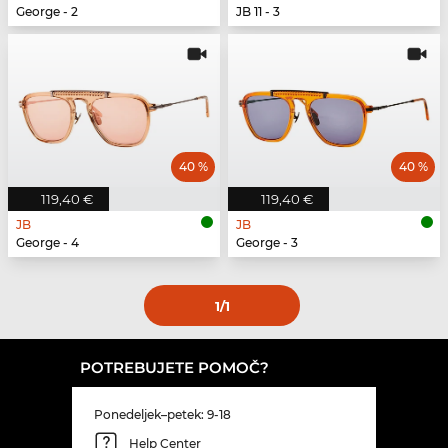
George - 2
JB 11 - 3
40 %
40 %
119,40 €
119,40 €
JB
JB
George - 4
George - 3
1
/1
POTREBUJETE POMOČ?
Ponedeljek–petek: 9-18
Help Center