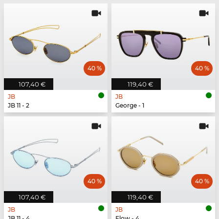
40 %
40 %
107,40 €
119,40 €
JB
JB
JB 11 - 2
George - 1
40 %
40 %
107,40 €
119,40 €
JB
JB
JB 11 - 4
Flow - 4