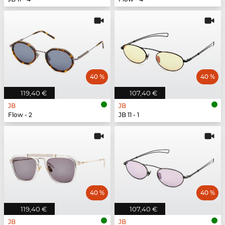
40 %
40 %
119,40 €
107,40 €
JB
JB
Flow - 2
JB 11 - 1
40 %
40 %
119,40 €
107,40 €
JB
JB