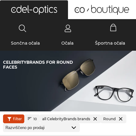
0
Sončna očala
Očala
Športna očala
CELEBRITYBRANDS FOR ROUND
FACES
filter
all CelebrityBrands brands
Round
10