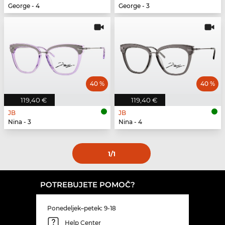
George - 4
George - 3
40 %
40 %
119,40 €
119,40 €
JB
JB
Nina - 3
Nina - 4
1
/1
POTREBUJETE POMOČ?
Ponedeljek–petek: 9-18
Help Center