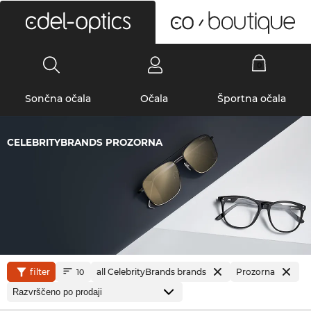
0
Sončna očala
Očala
Športna očala
CELEBRITYBRANDS PROZORNA
filter
all CelebrityBrands brands
Prozorna
10