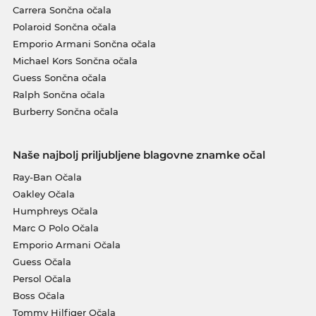
Carrera Sončna očala
Polaroid Sončna očala
Emporio Armani Sončna očala
Michael Kors Sončna očala
Guess Sončna očala
Ralph Sončna očala
Burberry Sončna očala
Naše najbolj priljubljene blagovne znamke očal
Ray-Ban Očala
Oakley Očala
Humphreys Očala
Marc O Polo Očala
Emporio Armani Očala
Guess Očala
Persol Očala
Boss Očala
Tommy Hilfiger Očala