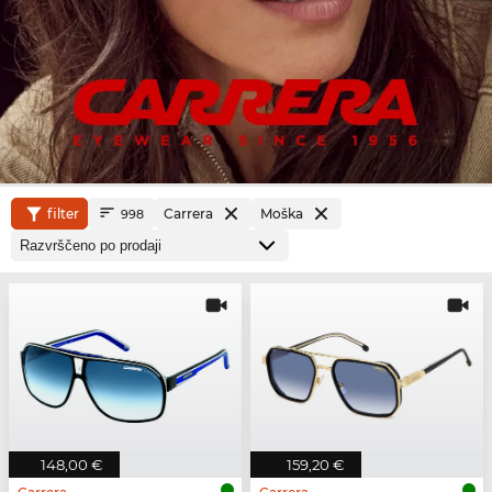
filter
Carrera
Moška
998
148,00 €
159,20 €