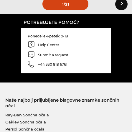
›
1
/21
POTREBUJETE POMOČ?
Ponedeljek–petek: 9-18
Help Center
Submit a request
+44 330 818 6761
Naše najbolj priljubljene blagovne znamke sončnih
očal
Ray-Ban Sončna očala
Oakley Sončna očala
Persol Sončna očala