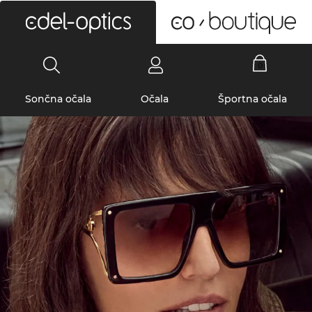
0
Sončna očala
Očala
Športna očala