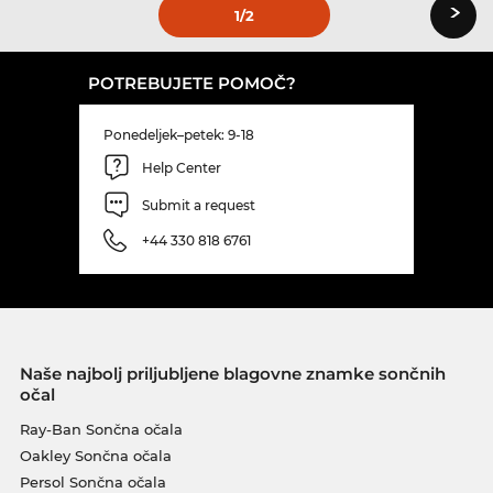
›
1
/2
POTREBUJETE POMOČ?
Ponedeljek–petek: 9-18
Help Center
Submit a request
+44 330 818 6761
Naše najbolj priljubljene blagovne znamke sončnih
očal
Ray-Ban Sončna očala
Oakley Sončna očala
Persol Sončna očala