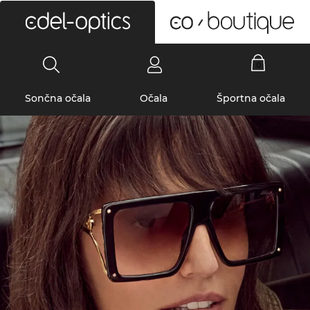
0
Sončna očala
Očala
Športna očala