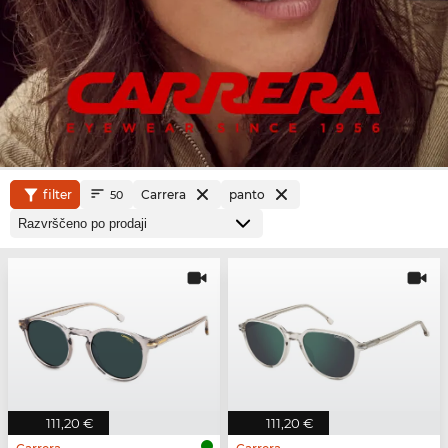
filter
Carrera
panto
50
111,20 €
111,20 €