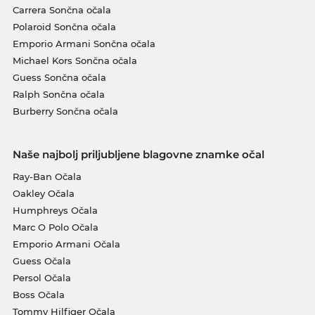
Carrera Sončna očala
Polaroid Sončna očala
Emporio Armani Sončna očala
Michael Kors Sončna očala
Guess Sončna očala
Ralph Sončna očala
Burberry Sončna očala
Naše najbolj priljubljene blagovne znamke očal
Ray-Ban Očala
Oakley Očala
Humphreys Očala
Marc O Polo Očala
Emporio Armani Očala
Guess Očala
Persol Očala
Boss Očala
Tommy Hilfiger Očala