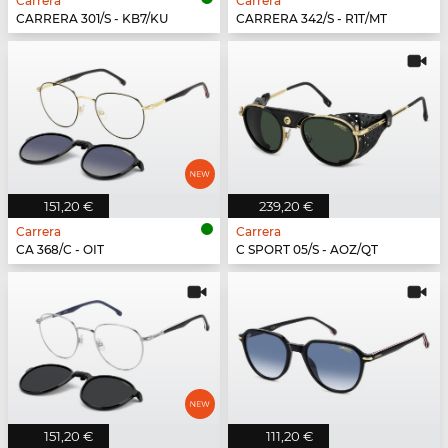
Carrera
Carrera
CARRERA 301/S - KB7/KU
CARRERA 342/S - R1T/MT
151,20 €
239,20 €
Carrera
Carrera
CA 368/C - OIT
C SPORT 05/S - AOZ/QT
151,20 €
111,20 €