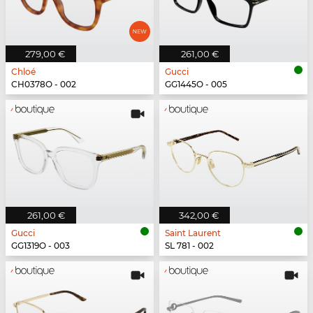
279,00 €
261,00 €
Chloé
Gucci
CH0378O - 002
GG1445O - 005
261,00 €
342,00 €
Gucci
Saint Laurent
GG1319O - 003
SL 781 - 002