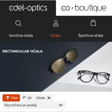
0
Sončna očala
Očala
Športna očala
RECTANGULAR OČALA
filter
Očala
591