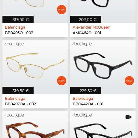
319,50 €
207,00 €
Balenciaga
Alexander McQueen
BB0495O - 002
AM0464O - 001
319,50 €
229,50 €
Balenciaga
Balenciaga
BB0497OA - 002
BB0442OA - 001