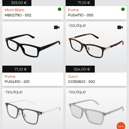
333,00 €
71,10 €
Mont Blanc
Puma
MB0279O - 002
PU0471O - 005
71,10 €
324,00 €
Puma
Gucci
PU0431O - 001
GG1506OJ - 002