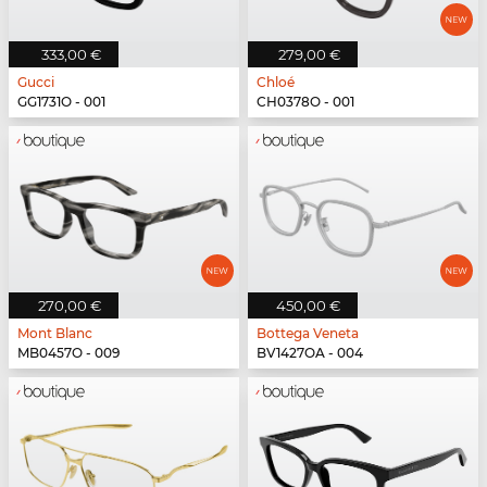
333,00 €
279,00 €
Gucci
Chloé
GG1731O - 001
CH0378O - 001
270,00 €
450,00 €
Mont Blanc
Bottega Veneta
MB0457O - 009
BV1427OA - 004