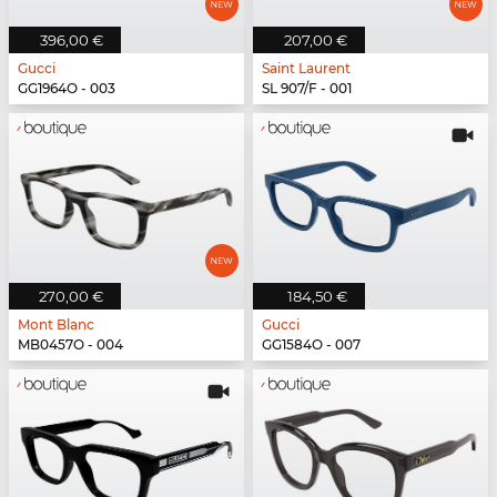
396,00 €
207,00 €
Gucci
Saint Laurent
GG1964O - 003
SL 907/F - 001
270,00 €
184,50 €
Mont Blanc
Gucci
MB0457O - 004
GG1584O - 007