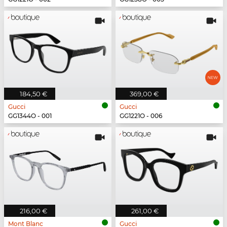
184,50 €
369,00 €
Gucci
Gucci
GG1344O - 001
GG1221O - 006
216,00 €
261,00 €
Mont Blanc
Gucci