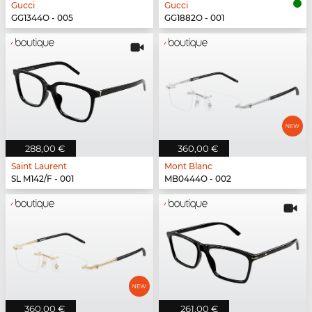
Gucci
Gucci
GG1344O - 005
GG1882O - 001
288,00 €
360,00 €
Saint Laurent
Mont Blanc
SL M142/F - 001
MB0444O - 002
360,00 €
261,00 €