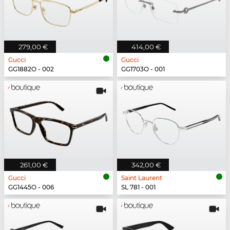
279,00 €
414,00 €
Gucci
Gucci
GG1882O - 002
GG1703O - 001
261,00 €
342,00 €
Gucci
Saint Laurent
GG1445O - 006
SL 781 - 001