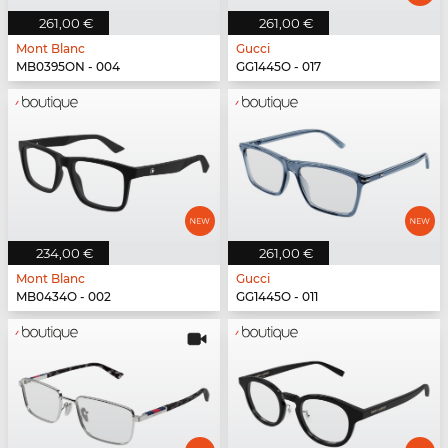
261,00 €
261,00 €
Mont Blanc
Gucci
MB0395ON - 004
GG1445O - 017
234,00 €
261,00 €
Mont Blanc
Gucci
MB0434O - 002
GG1445O - 011