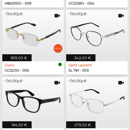
MB0010O - 009
GG1258O - 004
369,00 €
342,00 €
Gucci
Saint Laurent
GG1221O - 005
SL 781 - 003
184,50 €
279,00 €