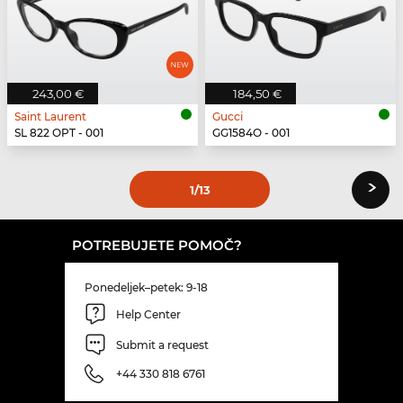
243,00 €
184,50 €
Saint Laurent
Gucci
SL 822 OPT - 001
GG1584O - 001
›
1
/13
POTREBUJETE POMOČ?
Ponedeljek–petek: 9-18
Help Center
Submit a request
+44 330 818 6761