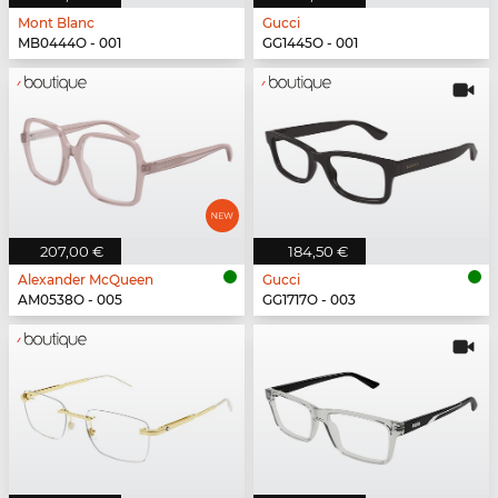
Mont Blanc
Gucci
MB0444O - 001
GG1445O - 001
207,00 €
184,50 €
Alexander McQueen
Gucci
AM0538O - 005
GG1717O - 003