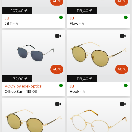
40 %
40 %
107,40 €
119,40 €
JB
JB
JB 11 - 4
Flow - 4
40 %
40 %
72,00 €
119,40 €
VOOY by edel-optics
JB
Office Sun - 113-03
Hook - 4