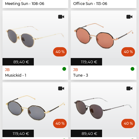
Meeting Sun - 108-06
Office Sun - 113-06
40 %
40 %
89,40 €
119,40 €
JB
JB
Musickid - 1
Tune - 3
40 %
40 %
119,40 €
89,40 €