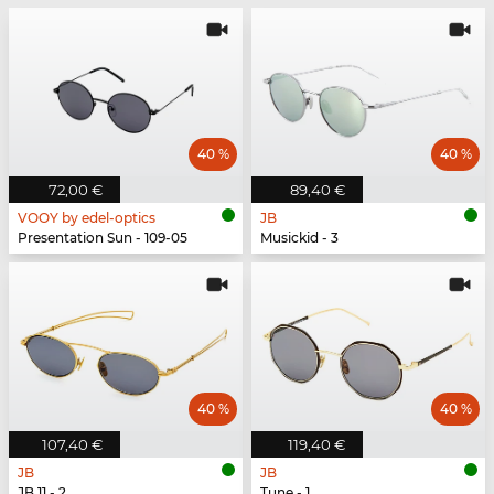
40 %
40 %
72,00 €
89,40 €
VOOY by edel-optics
JB
Presentation Sun - 109-05
Musickid - 3
40 %
40 %
107,40 €
119,40 €
JB
JB
JB 11 - 2
Tune - 1