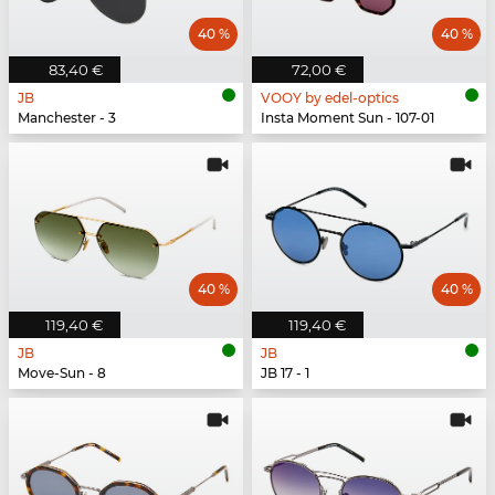
40 %
40 %
83,40 €
72,00 €
JB
VOOY by edel-optics
Manchester - 3
Insta Moment Sun - 107-01
40 %
40 %
119,40 €
119,40 €
JB
JB
Move-Sun - 8
JB 17 - 1