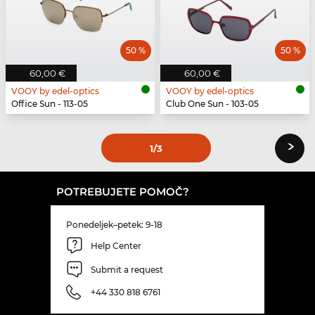
50 %
50 %
60,00 €
60,00 €
VOOY by edel-optics
VOOY by edel-optics
Office Sun - 113-05
Club One Sun - 103-05
›
1
/3
POTREBUJETE POMOČ?
Ponedeljek–petek: 9-18
Help Center
Submit a request
+44 330 818 6761