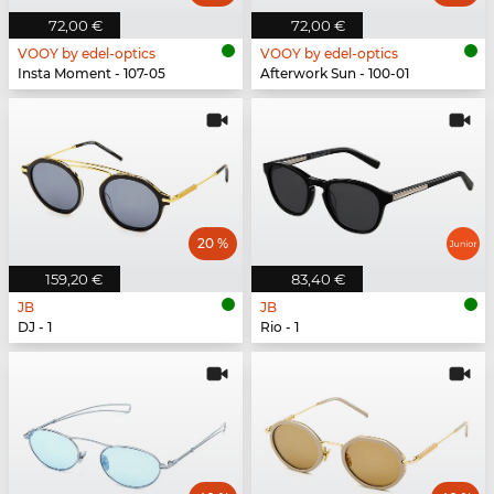
72,00 €
72,00 €
VOOY by edel-optics
VOOY by edel-optics
Insta Moment - 107-05
Afterwork Sun - 100-01
20 %
159,20 €
83,40 €
JB
JB
DJ - 1
Rio - 1