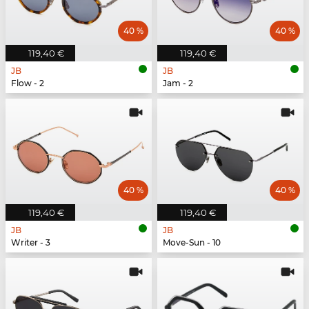
40 %
40 %
119,40 €
119,40 €
JB
JB
Flow - 2
Jam - 2
40 %
40 %
119,40 €
119,40 €
JB
JB
Writer - 3
Move-Sun - 10