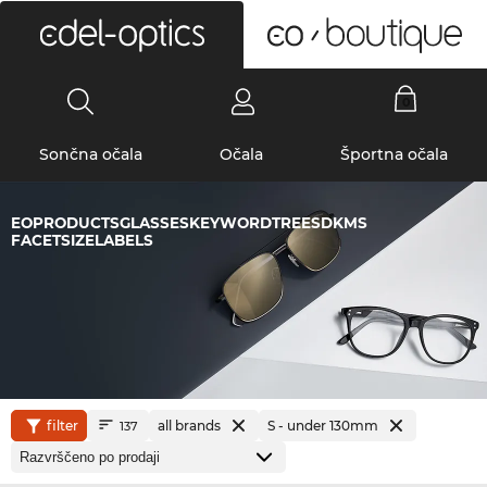
0
Sončna očala
Očala
Športna očala
EOPRODUCTSGLASSESKEYWORDTREESDKMS
FACETSIZELABELS
filter
all brands
S - under 130mm
137