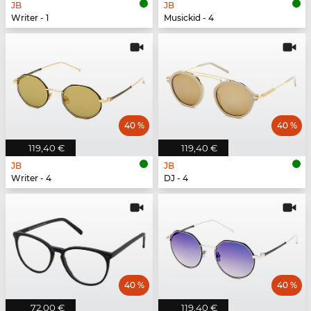
JB
JB
Writer - 1
Musickid - 4
40 %
40 %
119,40 €
119,40 €
JB
JB
Writer - 4
DJ - 4
40 %
40 %
72,00 €
119,40 €