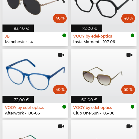
40 %
40 %
83,40 €
72,00 €
JB
VOOY by edel-optics
Manchester - 4
Insta Moment - 107-06
40 %
50 %
72,00 €
60,00 €
VOOY by edel-optics
VOOY by edel-optics
Afterwork - 100-06
Club One Sun - 103-06