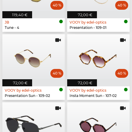
40 %
40 %
119,40 €
72,00 €
JB
VOOY by edel-optics
Tune - 4
Presentation - 109-01
40 %
40 %
72,00 €
72,00 €
VOOY by edel-optics
VOOY by edel-optics
Presentation Sun - 109-02
Insta Moment Sun - 107-02