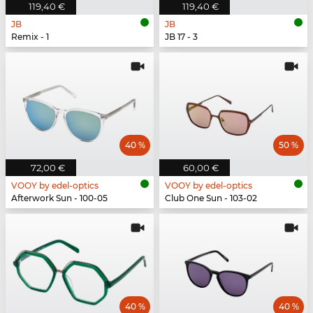
119,40 €
119,40 €
JB
JB
Remix - 1
JB 17 - 3
40 %
50 %
72,00 €
60,00 €
VOOY by edel-optics
VOOY by edel-optics
Afterwork Sun - 100-05
Club One Sun - 103-02
40 %
40 %