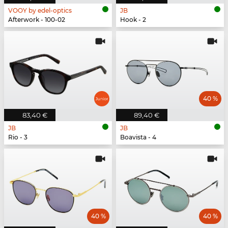
VOOY by edel-optics
JB
Afterwork - 100-02
Hook - 2
40 %
83,40 €
89,40 €
JB
JB
Rio - 3
Boavista - 4
40 %
40 %