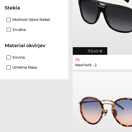
Stekla
Možnost Izbire Stekel
Zrcalna
Material okvirjev
113,40 €
Kovina
JB
NewYork - 2
Umetna Masa