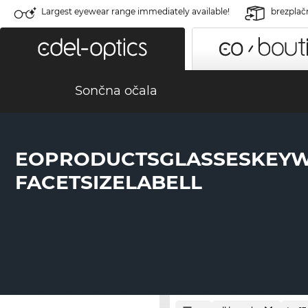
Largest eyewear range immediately available!
brezplač
Sončna očala
EOPRODUCTSGLASSESKEY
FACETSIZELABELL