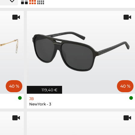
40 %
40 %
119,40 €
JB
NewYork - 3