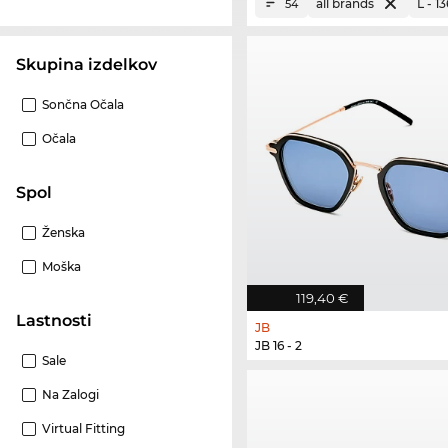
all brands
L - 
54
Skupina izdelkov
Sončna Očala
Očala
Spol
Ženska
Moška
119,40 €
Lastnosti
JB
JB 16 - 2
Sale
Na Zalogi
Virtual Fitting