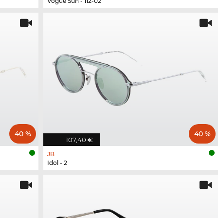
Vogue Sun - 112-02
40 %
40 %
107,40 €
JB
Idol - 2