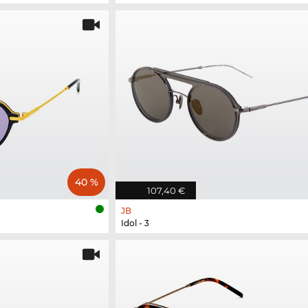
40 %
107,40 €
JB
Idol - 3