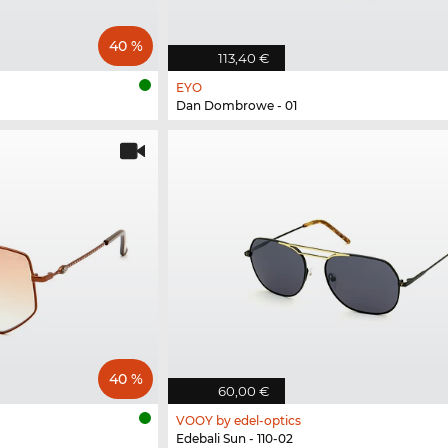
40 %
113,40 €
EYO
Dan Dombrowe - 01
40 %
60,00 €
VOOY by edel-optics
Edebali Sun - 110-02