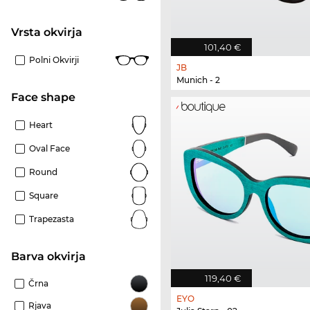
Vrsta okvirja
101,40 €
Polni Okvirji
JB
Munich - 2
Face shape
Heart
Oval Face
Round
Square
Trapezasta
Barva okvirja
119,40 €
Črna
EYO
Rjava