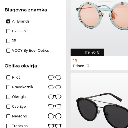
Blagovna znamka
All Brands
EYO
JB
VOOY By Edel-Optics
119,40 €
JB
Oblika okvirja
Prince - 3
Pilot
Pravokotnik
Okrogla
Cat-Eye
Neredno
Trapezna