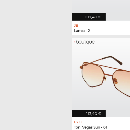
107,40 €
JB
Lamia - 2
113,40 €
EYO
Toni Vegas Sun - 01