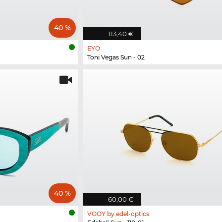
40 %
113,40 €
EYO
Toni Vegas Sun - 02
40 %
60,00 €
VOOY by edel-optics