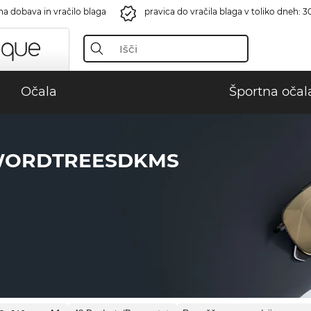
na dobava in vračilo blaga
pravica do vračila blaga v toliko dneh: 3
Očala
Športna očal
WORDTREESDKMS