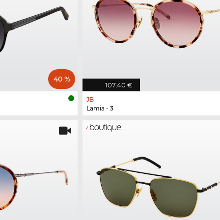
40 %
107,40 €
JB
Lamia - 3