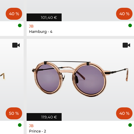
40 %
40 %
101,40 €
JB
Hamburg - 4
50 %
40 %
119,40 €
JB
Prince - 2