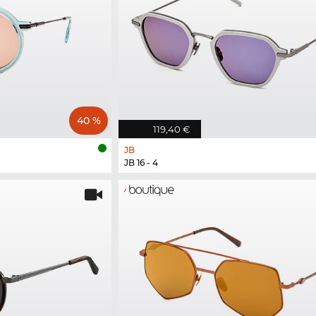
40 %
119,40 €
JB
JB 16 - 4