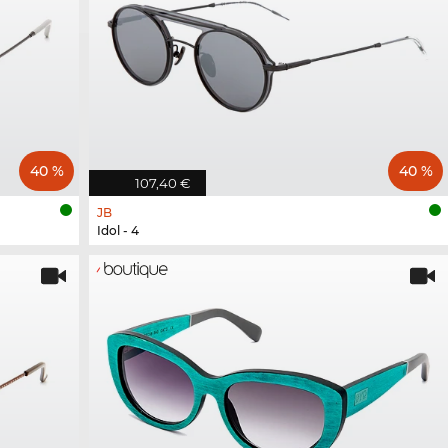
40 %
40 %
107,40 €
JB
Idol - 4