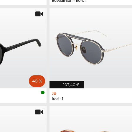
Edebali Sun - 110-01
40 %
107,40 €
JB
Idol - 1