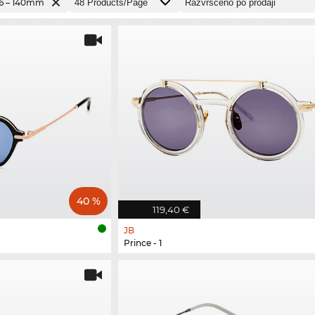
136 – 140mm
40 %
119,40 €
JB
Prince - 1