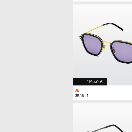
119,40 €
JB
JB 16 - 1