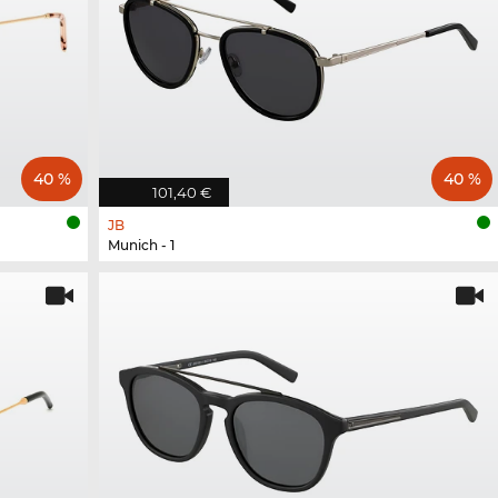
40 %
40 %
101,40 €
JB
Munich - 1