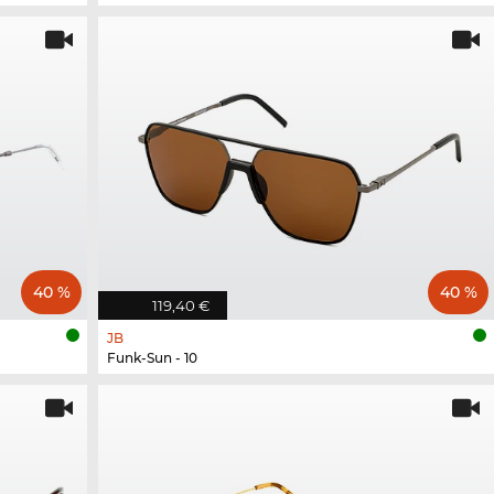
40 %
40 %
119,40 €
JB
Funk-Sun - 10