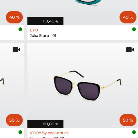
40 %
40 %
119,40 €
EYO
Julia Starp - 01
50 %
50 %
60,00 €
VOOY by edel-optics