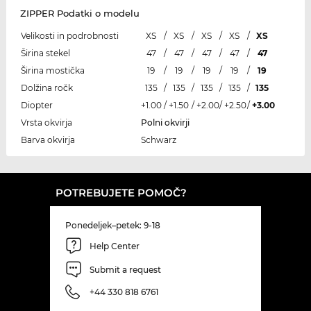
ZIPPER Podatki o modelu
Velikosti in podrobnosti
XS
/
XS
/
XS
/
XS
/
XS
Širina stekel
47
/
47
/
47
/
47
/
47
Širina mostička
19
/
19
/
19
/
19
/
19
Dolžina ročk
135
/
135
/
135
/
135
/
135
Diopter
+1.00
/
+1.50
/
+2.00
/
+2.50
/
+3.00
Vrsta okvirja
Polni okvirji
Barva okvirja
Schwarz
POTREBUJETE POMOČ?
Ponedeljek–petek: 9-18
Help Center
Submit a request
+44 330 818 6761