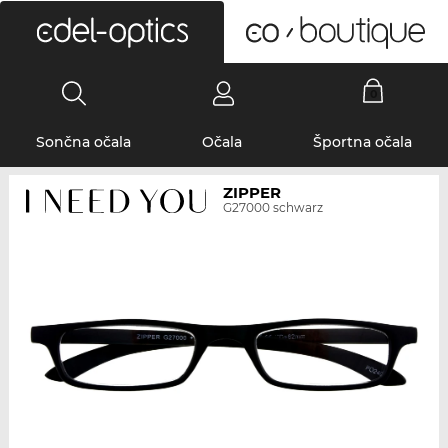
0
Sončna očala
Očala
Športna očala
ZIPPER
G27000 schwarz