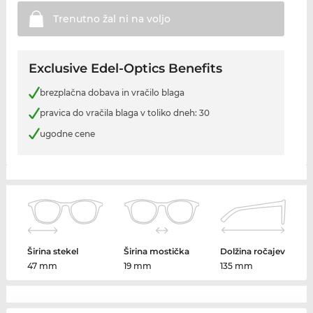
Trenutno žal ni na
voljo
Exclusive Edel-Optics Benefits
brezplačna dobava in vračilo blaga
pravica do vračila blaga v toliko dneh: 30
ugodne cene
Širina stekel
Širina mostička
Dolžina ročajev
47 mm
19 mm
135 mm