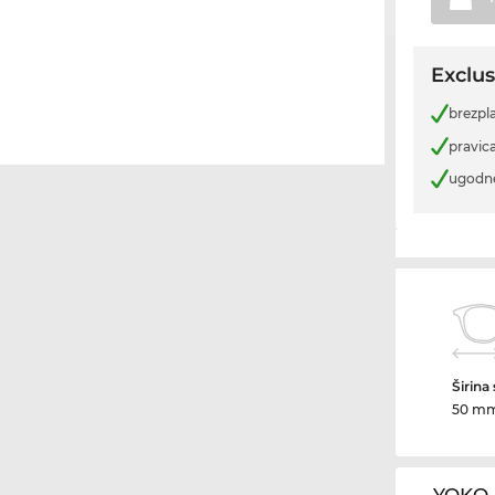
Exclus
brezpl
pravica
ugodn
Širina
50 m
YOKO 