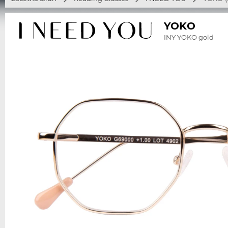
YOKO
INY YOKO gold