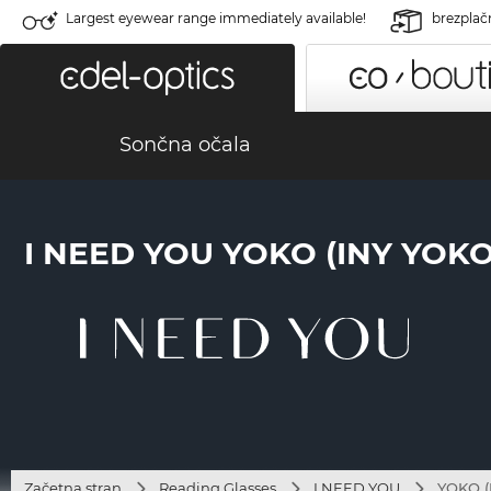
Largest eyewear range immediately available!
brezplač
Sončna očala
I NEED YOU YOKO (INY YOK
Začetna stran
Reading Glasses
I NEED YOU
YOKO (