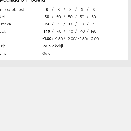
 in podrobnosti
S
/
S
/
S
/
S
/
S
kel
50
/
50
/
50
/
50
/
50
ostička
19
/
19
/
19
/
19
/
19
ročk
140
/
140
/
140
/
140
/
140
+1.00
/
+1.50
/
+2.00
/
+2.50
/
+3.00
irja
Polni okvirji
irja
Gold