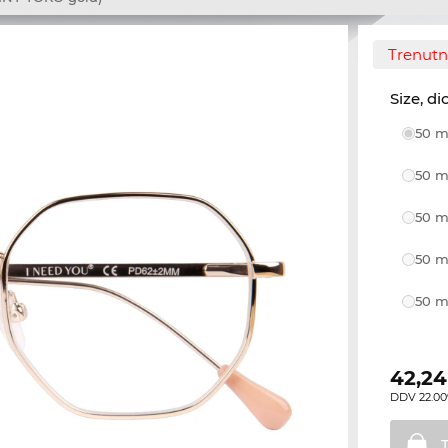
Trenutno
Size, di
50 m
50 m
50 m
50 m
50 m
42,24
DDV 22.00%