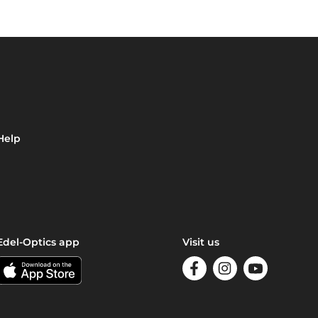
Help
Edel-Optics app
Visit us