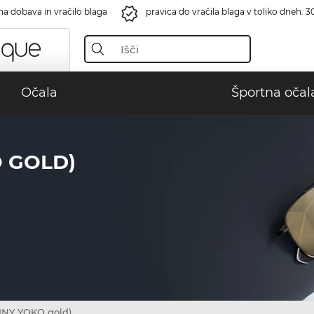
na dobava in vračilo blaga
pravica do vračila blaga v toliko dneh: 3
Očala
Športna očal
O GOLD)
INY YOKO gold)