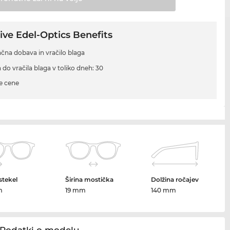
ive Edel-Optics Benefits
ačna dobava in vračilo blaga
 do vračila blaga v toliko dneh: 30
e cene
 stekel
Širina mostička
Dolžina ročajev
m
19 mm
140 mm
Podatki o modelu