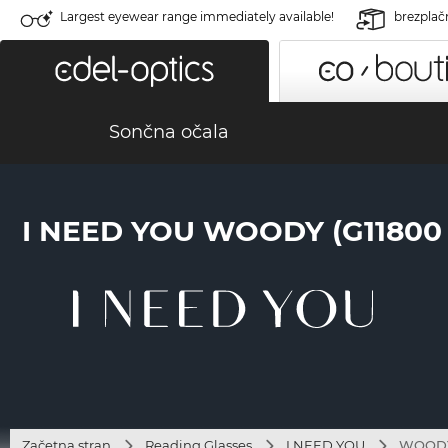
Largest eyewear range immediately available!
brezplač
Sončna očala
I NEED YOU WOODY (G1180
Začetna stran
Reading Glasses
I NEED YOU
WOODY 