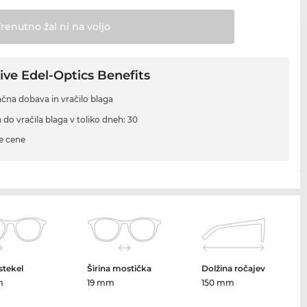
Trenutno žal ni na
voljo
ive Edel-Optics Benefits
ačna dobava in vračilo blaga
 do vračila blaga v toliko dneh: 30
e cene
 stekel
Širina mostička
Dolžina ročajev
m
19 mm
150 mm