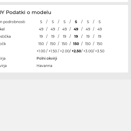
 Podatki o modelu
 in podrobnosti
S
/
S
/
S
/
S
/
S
/
S
kel
49
/
49
/
49
/
49
/
49
/
49
ostička
19
/
19
/
19
/
19
/
19
/
19
ročk
150
/
150
/
150
/
150
/
150
/
150
+1.00
/
+1.50
/
+2.00
/
+2.50
/
+3.00
/
+3.50
irja
Polni okvirji
irja
Havanna