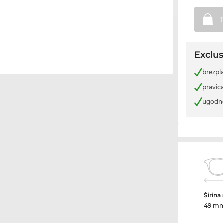
Exclus
brezpl
pravica
ugodn
Širina
49 m