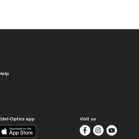
Help
Edel-Optics app
Visit us