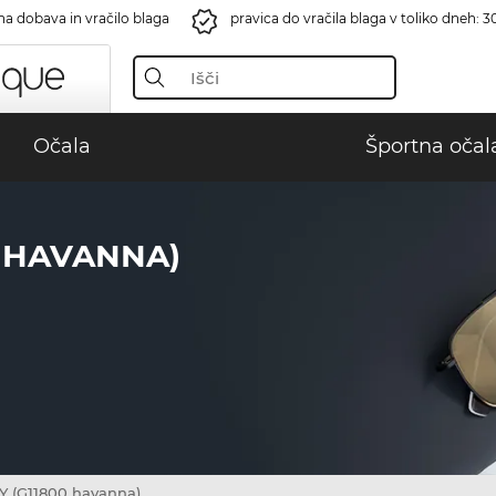
na dobava in vračilo blaga
pravica do vračila blaga v toliko dneh: 3
Očala
Športna očal
0 HAVANNA)
(G11800 havanna)