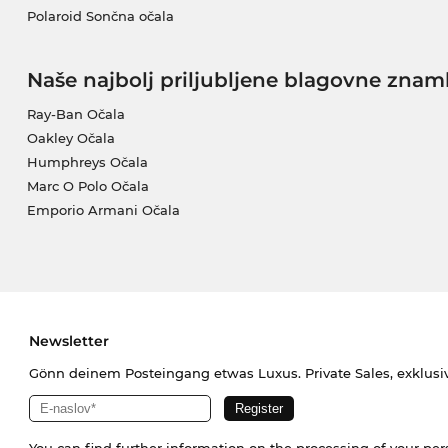
Polaroid Sončna očala
Naše najbolj priljubljene blagovne znam
Ray-Ban Očala
Oakley Očala
Humphreys Očala
Marc O Polo Očala
Emporio Armani Očala
Newsletter
Gönn deinem Posteingang etwas Luxus. Private Sales, exklusi
You can find further information on the processing of your pe