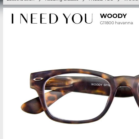
WOODY
G11800 havanna