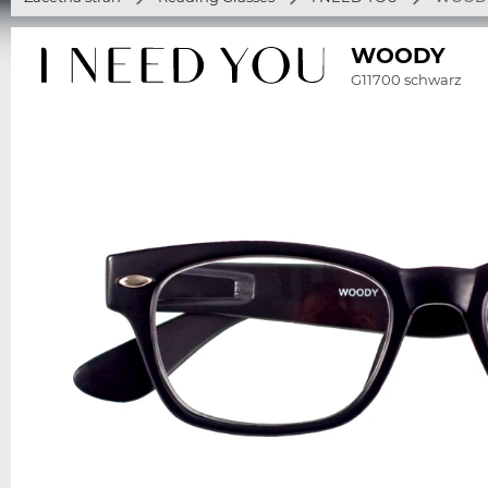
WOODY
G11700 schwarz