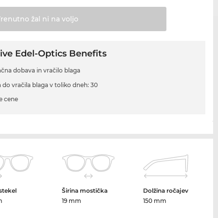
Trenutno žal ni na
voljo
ive Edel-Optics Benefits
ačna dobava in vračilo blaga
 do vračila blaga v toliko dneh: 30
e cene
 stekel
Širina mostička
Dolžina ročajev
m
19 mm
150 mm