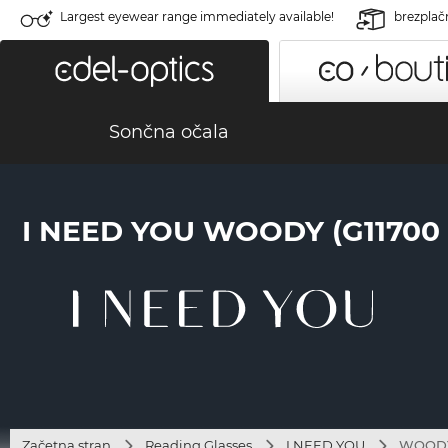
Largest eyewear range immediately available!
brezplač
Sončna očala
I NEED YOU WOODY (G1170
Začetna stran
Reading Glasses
I NEED YOU
WOODY 