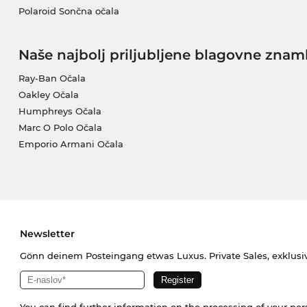
Polaroid Sončna očala
Naše najbolj priljubljene blagovne znam
Ray-Ban Očala
Oakley Očala
Humphreys Očala
Marc O Polo Očala
Emporio Armani Očala
Newsletter
Gönn deinem Posteingang etwas Luxus. Private Sales, exklusi
You can find further information on the processing of your pe