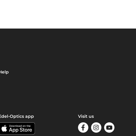
Help
Edel-Optics app
Visit us