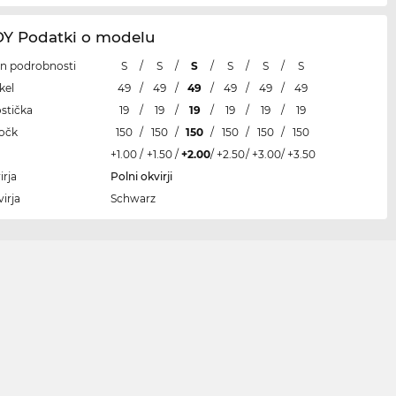
 Podatki o modelu
 in podrobnosti
S
/
S
/
S
/
S
/
S
/
S
kel
49
/
49
/
49
/
49
/
49
/
49
ostička
19
/
19
/
19
/
19
/
19
/
19
ročk
150
/
150
/
150
/
150
/
150
/
150
+1.00
/
+1.50
/
+2.00
/
+2.50
/
+3.00
/
+3.50
irja
Polni okvirji
irja
Schwarz