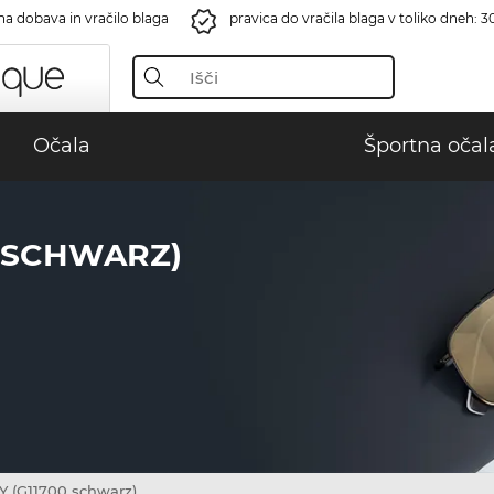
na dobava in vračilo blaga
pravica do vračila blaga v toliko dneh: 3
Očala
Športna očal
0 SCHWARZ)
(G11700 schwarz)