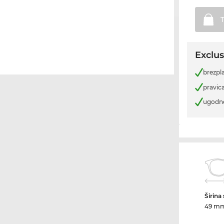
Exclus
brezpl
pravica
ugodn
Širina
49 m