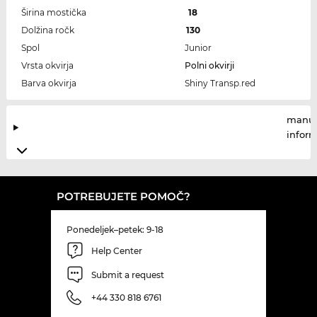
Širina mostička
18
Dolžina ročk
130
Spol
Junior
Vrsta okvirja
Polni okvirji
Barva okvirja
Shiny Transp.red
manuf
infor
POTREBUJETE POMOČ?
Ponedeljek–petek: 9-18
Help Center
Submit a request
+44 330 818 6761