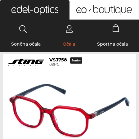
0
Sončna očala
Očala
Športna očala
VSJ758
Junior
09PC