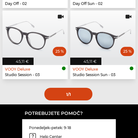
Day Off - 02
Day Off Sun - 02
25 %
25 %
45,11 €
45,11 €
VOOY Deluxe
VOOY Deluxe
Studio Session - 03
Studio Session Sun - 03
1
/1
POTREBUJETE POMOČ?
Ponedeljek–petek: 9-18
Help Center