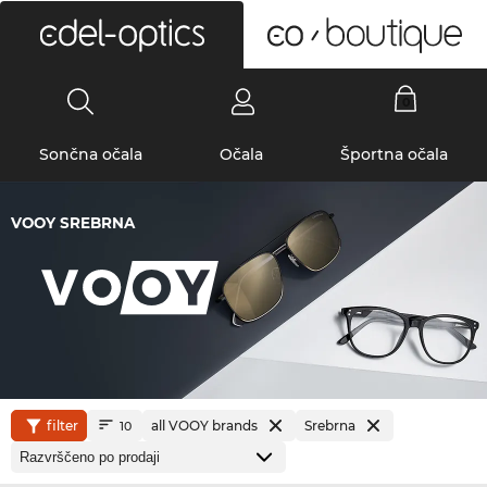
0
Sončna očala
Očala
Športna očala
VOOY SREBRNA
filter
all VOOY brands
Srebrna
10