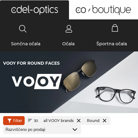
0
Sončna očala
Očala
Športna očala
VOOY FOR ROUND FACES
filter
all VOOY brands
Round
30