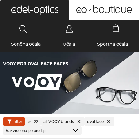
0
Sončna očala
Očala
Športna očala
VOOY FOR OVAL FACE FACES
filter
all VOOY brands
oval face
22