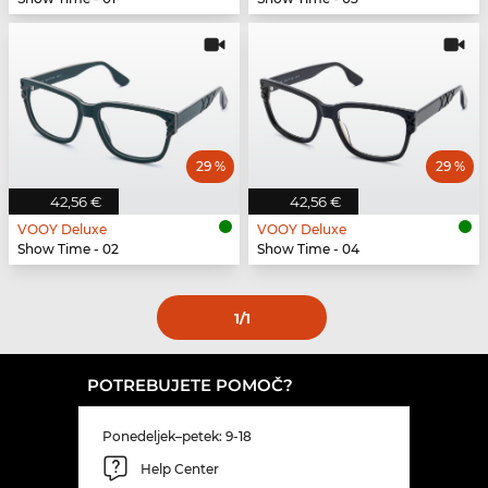
29 %
29 %
42,56 €
42,56 €
VOOY Deluxe
VOOY Deluxe
Show Time - 02
Show Time - 04
1
/1
POTREBUJETE POMOČ?
Ponedeljek–petek: 9-18
Help Center