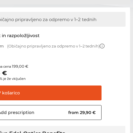
ičajno pripravljeno za odpremo
v 1–2 tednih
 in razpoložljivost
mm
(Običajno pripravljeno za odpremo v 1–2 tednih)
199,00 €
na cena
5
€
 je že vključen
V
košarico
Add
prescription
from 29,90 €