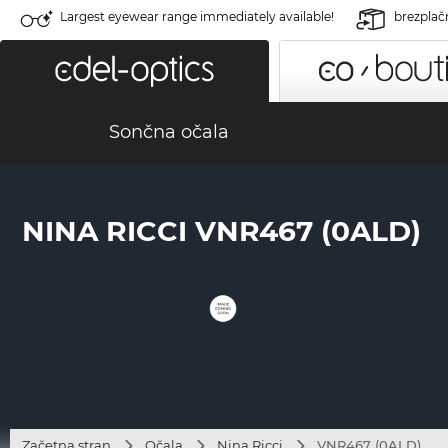
Largest eyewear range immediately available!
brezplač
Sončna očala
NINA RICCI VNR467 (0ALD)
Začetna stran
Očala
Nina Ricci
VNR467 (0ALD)