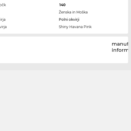
ročk
140
Ženska in Moška
irja
Polni okvirji
irja
Shiny Havana Pink
manufa
inform