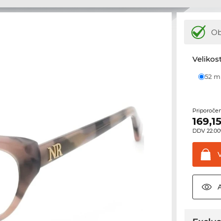
Ob
Velikost
52 
Priporoče
169,1
DDV 22.00%