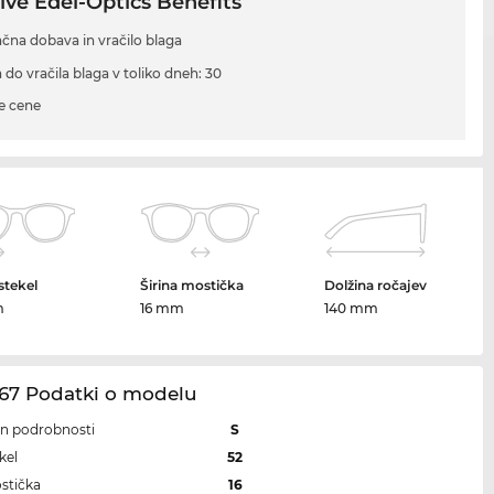
ive Edel-Optics Benefits
ačna dobava in vračilo blaga
 do vračila blaga v toliko dneh: 30
e cene
 stekel
Širina mostička
Dolžina ročajev
m
16 mm
140 mm
67 Podatki o modelu
 in podrobnosti
S
kel
52
ostička
16