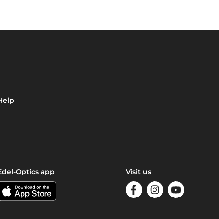
Help
Edel-Optics app
Visit us