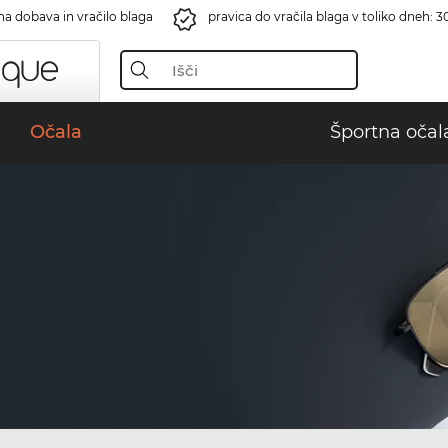
na dobava in vračilo blaga
pravica do vračila blaga v toliko dneh: 3
Očala
Športna očal