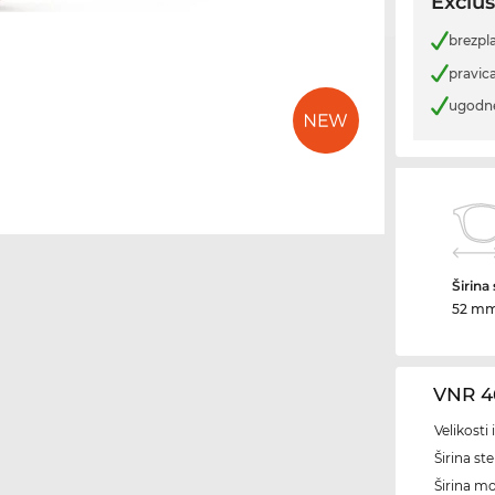
Exclus
brezpl
pravica
ugodn
Širina
52 m
VNR 4
Velikosti
Širina ste
Širina m