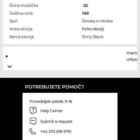
Širina mostička
22
Dolžina ročk
140
Spol
Ženska in Moška
Vrsta okvirja
Polni okvirji
Barva okvirja
Shiny Black
manuf
infor
POTREBUJETE POMOČ?
Ponedeljek–petek: 9-18
Help Center
Submit a request
+44 330 818 6761