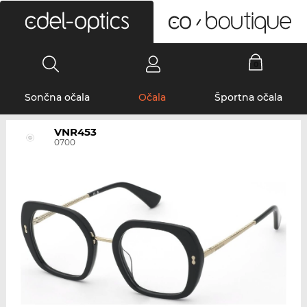
0
Sončna očala
Očala
Športna očala
VNR453
0700