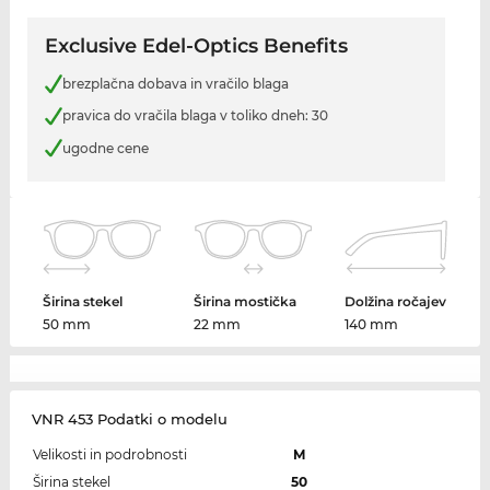
Exclusive Edel-Optics Benefits
brezplačna dobava in vračilo blaga
pravica do vračila blaga v toliko dneh: 30
ugodne cene
Širina stekel
Širina mostička
Dolžina ročajev
50 mm
22 mm
140 mm
VNR 453 Podatki o modelu
Velikosti in podrobnosti
M
Širina stekel
50