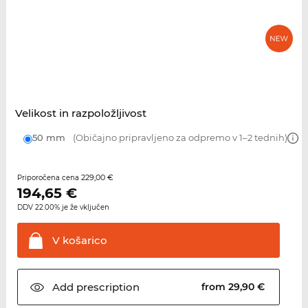
Velikost in razpoložljivost
50 mm
(Običajno pripravljeno za odpremo v 1–2 tednih)
229,00 €
Priporočena cena
194,65
€
DDV 22.00% je že vključen
V
košarico
Add
prescription
from 29,90 €