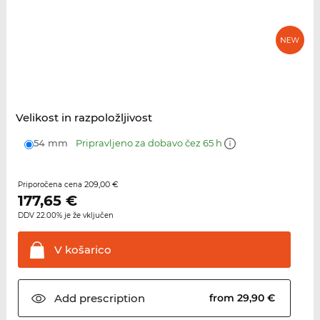
Velikost in razpoložljivost
54 mm
Pripravljeno za dobavo čez 65 h
209,00 €
Priporočena cena
177,65
€
DDV 22.00% je že vključen
V
košarico
Add
prescription
from 29,90 €