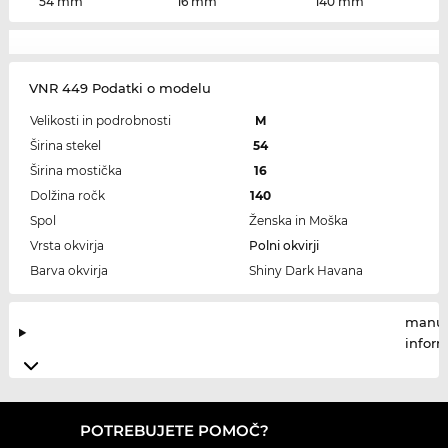
54 mm
16 mm
140 mm
VNR 449 Podatki o modelu
Velikosti in podrobnosti
M
Širina stekel
54
Širina mostička
16
Dolžina ročk
140
Spol
Ženska in Moška
Vrsta okvirja
Polni okvirji
Barva okvirja
Shiny Dark Havana
manuf
infor
POTREBUJETE POMOČ?