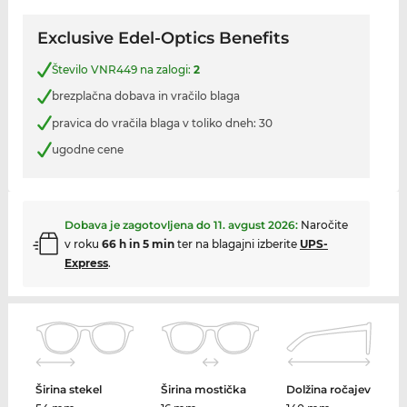
Exclusive Edel-Optics Benefits
Število VNR449 na zalogi:
2
brezplačna dobava in vračilo blaga
pravica do vračila blaga v toliko dneh: 30
ugodne cene
Dobava je zagotovljena do
11. avgust 2026
:
Naročite
v roku
66 h in 5 min
ter na blagajni izberite
UPS-
Express
.
Širina stekel
Širina mostička
Dolžina ročajev