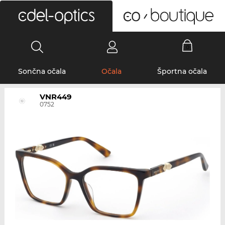
0
Sončna očala
Očala
Športna očala
VNR449
0752