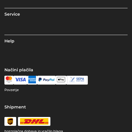
Service
Help
Načini plačila
Povzetje
Shipment
brezplačna dobava in vračilo blaga