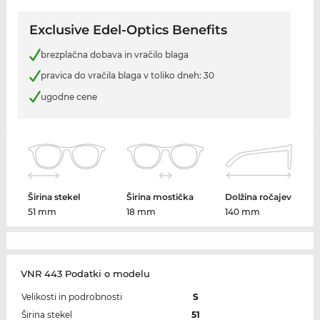
Exclusive Edel-Optics Benefits
brezplačna dobava in vračilo blaga
pravica do vračila blaga v toliko dneh: 30
ugodne cene
Širina stekel
Širina mostička
Dolžina ročajev
51 mm
18 mm
140 mm
VNR 443 Podatki o modelu
Velikosti in podrobnosti
S
Širina stekel
51