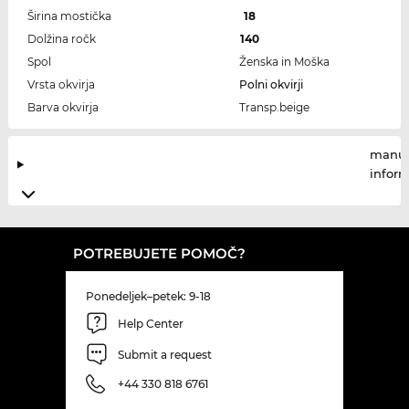
Širina mostička
18
Dolžina ročk
140
Spol
Ženska in Moška
Vrsta okvirja
Polni okvirji
Barva okvirja
Transp.beige
manuf
infor
POTREBUJETE POMOČ?
Ponedeljek–petek: 9-18
Help Center
Submit a request
+44 330 818 6761