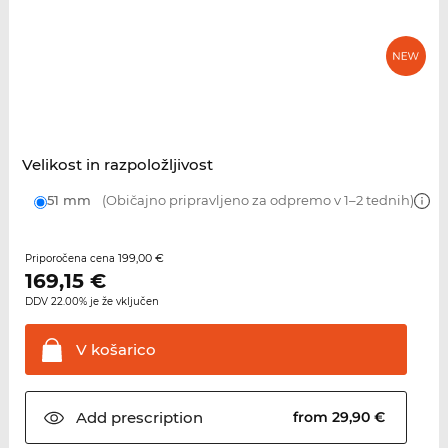
Velikost in razpoložljivost
51 mm
(Običajno pripravljeno za odpremo v 1–2 tednih)
199,00 €
Priporočena cena
169,15
€
DDV 22.00% je že vključen
V
košarico
Add
prescription
from 29,90 €