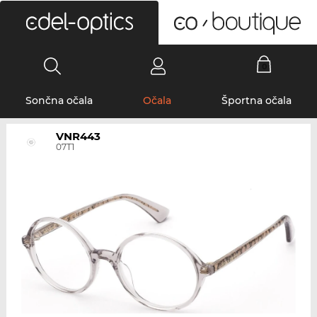
0
Sončna očala
Očala
Športna očala
VNR443
07T1