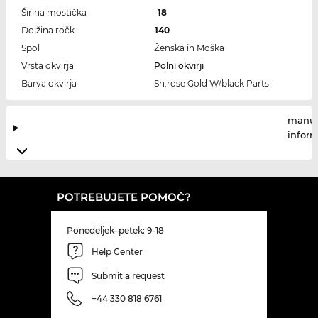
Širina mostička
18
Dolžina ročk
140
Spol
Ženska in Moška
Vrsta okvirja
Polni okvirji
Barva okvirja
Sh.rose Gold W/black Parts
manuf
infor
POTREBUJETE POMOČ?
Ponedeljek–petek: 9-18
Help Center
Submit a request
+44 330 818 6761