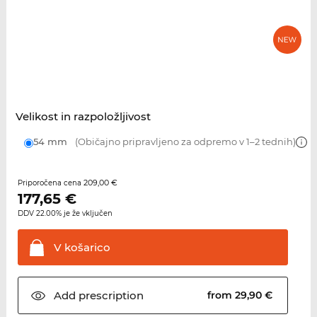
Velikost in razpoložljivost
54 mm
(Običajno pripravljeno za odpremo v 1–2 tednih)
209,00 €
Priporočena cena
177,65
€
DDV 22.00% je že vključen
V
košarico
Add
prescription
from 29,90 €