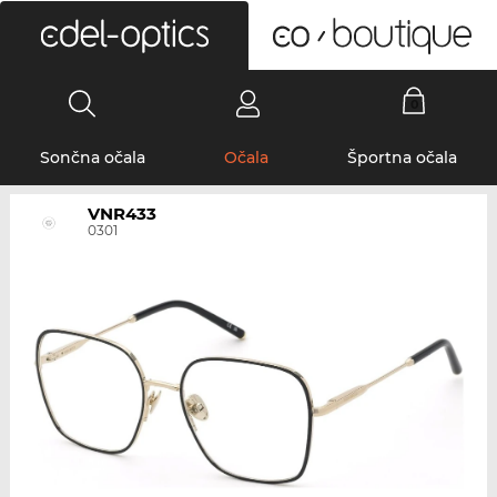
0
Sončna očala
Očala
Športna očala
VNR433
0301