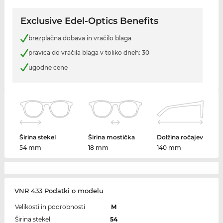
Exclusive Edel-Optics Benefits
brezplačna dobava in vračilo blaga
pravica do vračila blaga v toliko dneh: 30
ugodne cene
Širina stekel
Širina mostička
Dolžina ročajev
54 mm
18 mm
140 mm
VNR 433 Podatki o modelu
Velikosti in podrobnosti
M
Širina stekel
54