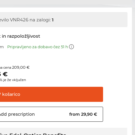
evilo VNR426 na zalogi:
1
 in razpoložljivost
mm
Pripravljeno za dobavo čez 51 h
209,00 €
na cena
5
€
 je že vključen
V
košarico
Add
prescription
from 29,90 €