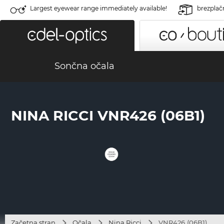
Largest eyewear range immediately available!
brezplač
Sončna očala
NINA RICCI VNR426 (06B1)
Začetna stran
Očala
Nina Ricci
VNR426 (06B1)