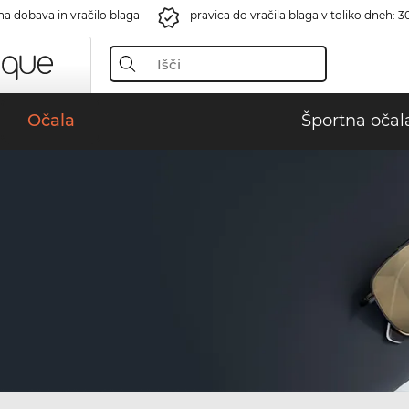
na dobava in vračilo blaga
pravica do vračila blaga v toliko dneh: 3
Očala
Športna očal