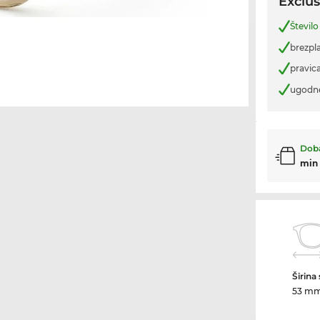
Exclus
Števil
brezpl
pravica
ugodn
Doba
min
Širina
53 m