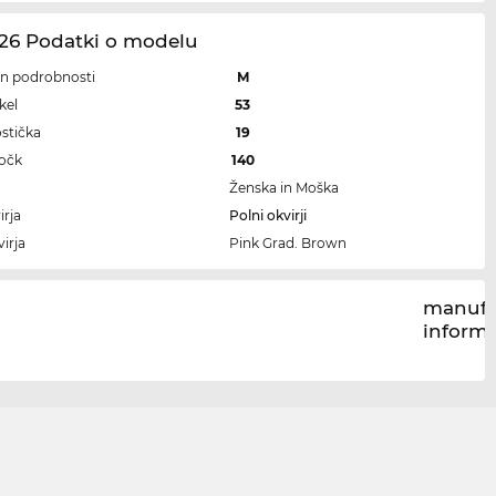
26 Podatki o modelu
 in podrobnosti
M
kel
53
ostička
19
ročk
140
Ženska in Moška
irja
Polni okvirji
irja
Pink Grad. Brown
manufa
inform