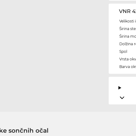
VNR 4
Velikosti
Širina ste
Širina m
Dolžina 
Spol
Vrsta okv
Barva okv
ke sončnih očal