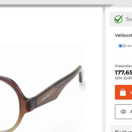
Št
Velikost
53 
Priporoče
177,6
DDV 22.00%