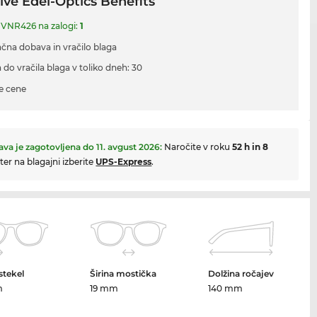
ive Edel-Optics Benefits
o VNR426 na zalogi:
1
ačna dobava in vračilo blaga
 do vračila blaga v toliko dneh: 30
e cene
va je zagotovljena do
11. avgust 2026
:
Naročite v roku
52 h in 8
ter na blagajni izberite
UPS-Express
.
 stekel
Širina mostička
Dolžina ročajev
m
19 mm
140 mm