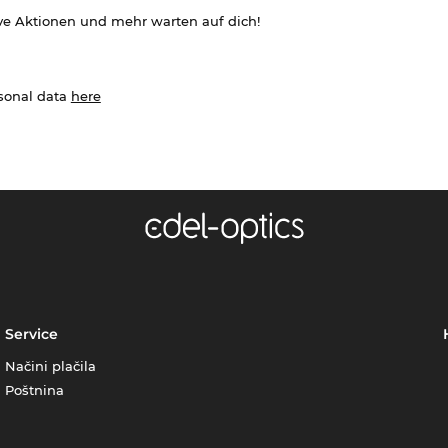
ve Aktionen und mehr warten auf dich!
rsonal data
here
Service
Načini plačila
Poštnina