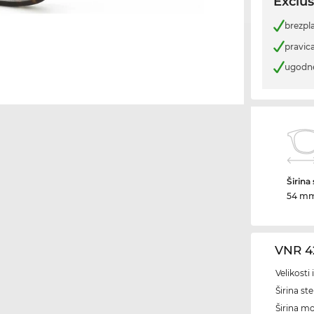
Exclus
brezpl
pravica
ugodn
Širina
54 m
VNR 4
Velikosti
Širina ste
Širina m