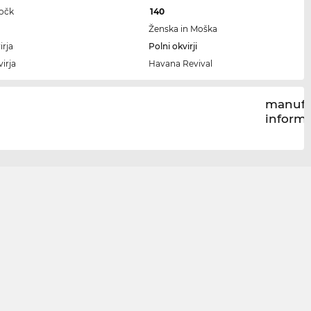
ročk
140
Ženska in Moška
irja
Polni okvirji
irja
Havana Revival
manufa
inform