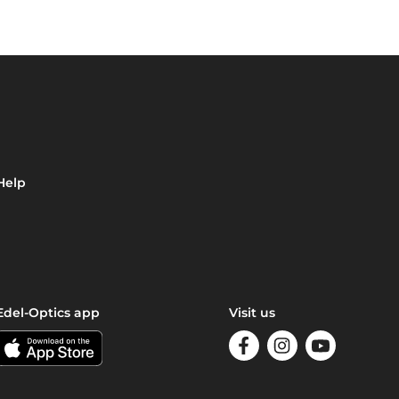
Help
Edel-Optics app
Visit us