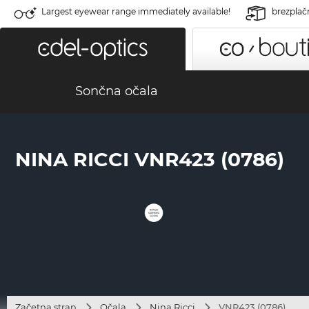
Largest eyewear range immediately available!
brezplač
Sončna očala
NINA RICCI VNR423 (0786)
Začetna stran
Očala
Nina Ricci
VNR423 (0786)