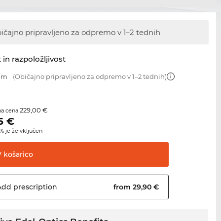
ičajno pripravljeno za odpremo
v 1–2 tednih
 in razpoložljivost
 mm
(Običajno pripravljeno za odpremo v 1–2 tednih)
229,00 €
na cena
5
€
 je že vključen
V
košarico
Add
prescription
from 29,90 €