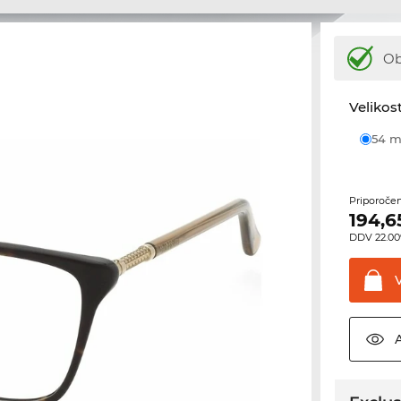
Ob
Velikost
54
Priporoče
194,6
DDV 22.00%