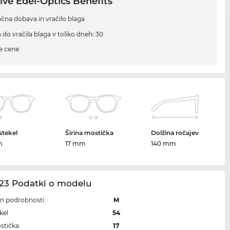
ive Edel-Optics Benefits
ačna dobava in vračilo blaga
 do vračila blaga v toliko dneh: 30
e cene
 stekel
Širina mostička
Dolžina ročajev
m
17 mm
140 mm
23 Podatki o modelu
 in podrobnosti
M
kel
54
ostička
17