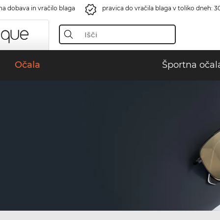
na dobava in vračilo blaga
pravica do vračila blaga v toliko dneh: 3
Očala
Športna očal