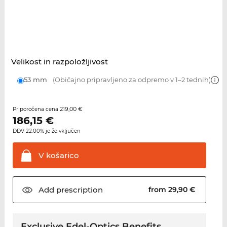
Velikost in razpoložljivost
53 mm
(Običajno pripravljeno za odpremo v 1–2 tednih)
219,00 €
Priporočena cena
186,15
€
DDV 22.00% je že vključen
V
košarico
Add
prescription
from 29,90 €
Exclusive Edel-Optics Benefits