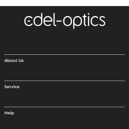
About Us
Service
Help