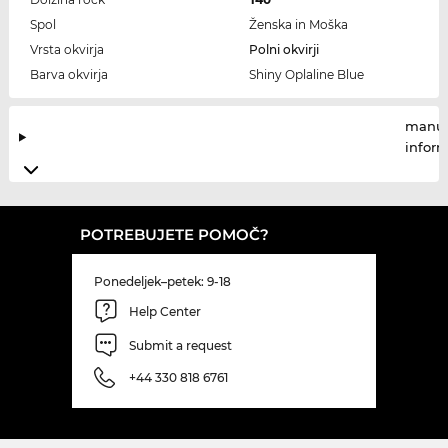
Spol
Ženska in Moška
Vrsta okvirja
Polni okvirji
Barva okvirja
Shiny Oplaline Blue
manuf
infor
POTREBUJETE POMOČ?
Ponedeljek–petek: 9-18
Help Center
Submit a request
+44 330 818 6761