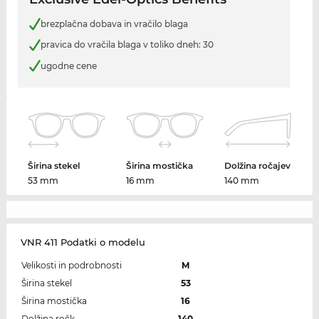
brezplačna dobava in vračilo blaga
pravica do vračila blaga v toliko dneh: 30
ugodne cene
Širina stekel
Širina mostička
Dolžina ročajev
53 mm
16 mm
140 mm
VNR 411 Podatki o modelu
Velikosti in podrobnosti
M
Širina stekel
53
Širina mostička
16
Dolžina ročk
140