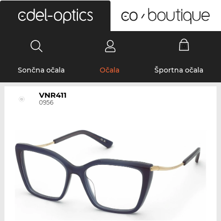
0
Sončna očala
Očala
Športna očala
VNR411
0956