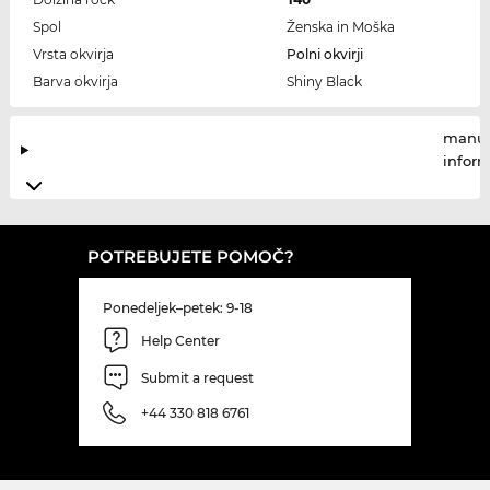
Spol
Ženska in Moška
Vrsta okvirja
Polni okvirji
Barva okvirja
Shiny Black
manuf
infor
POTREBUJETE POMOČ?
Ponedeljek–petek: 9-18
Help Center
Submit a request
+44 330 818 6761