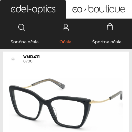
0
Sončna očala
Očala
Športna očala
VNR411
0700