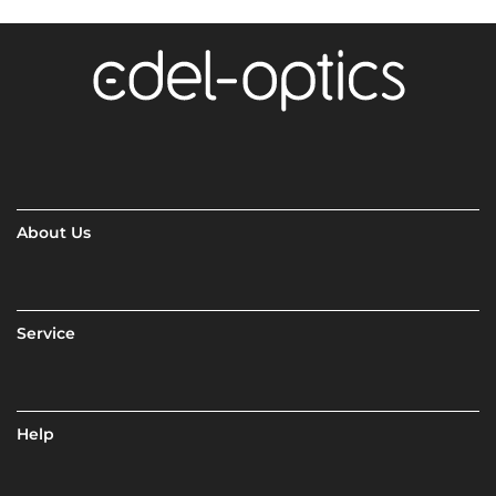
About Us
Service
Help