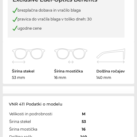
brezplačna dobava in vračilo blaga
pravica do vračila blaga v toliko dneh: 30
ugodne cene
Širina stekel
Širina mostička
Dolžina ročajev
53 mm
16 mm
140 mm
VNR 411 Podatki o modelu
Velikosti in podrobnosti
M
Širina stekel
53
Širina mostička
16
Dolžina ročk
140