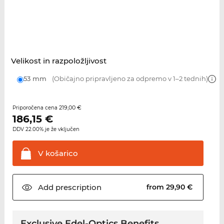
Velikost in razpoložljivost
53 mm
(Običajno pripravljeno za odpremo v 1–2 tednih)
219,00 €
Priporočena cena
186,15
€
DDV 22.00% je že vključen
V
košarico
Add
prescription
from 29,90 €
Exclusive Edel-Optics Benefits