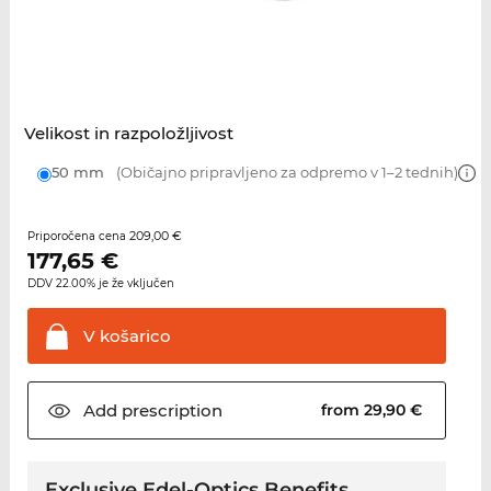
Velikost in razpoložljivost
50 mm
(Običajno pripravljeno za odpremo v 1–2 tednih)
209,00 €
Priporočena cena
177,65
€
DDV 22.00% je že vključen
V
košarico
Add
prescription
from 29,90 €
Exclusive Edel-Optics Benefits