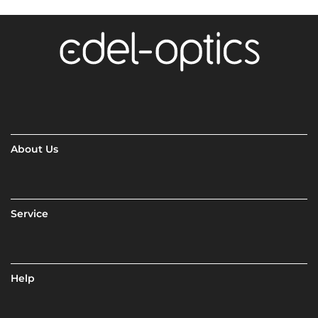
About Us
Service
Help