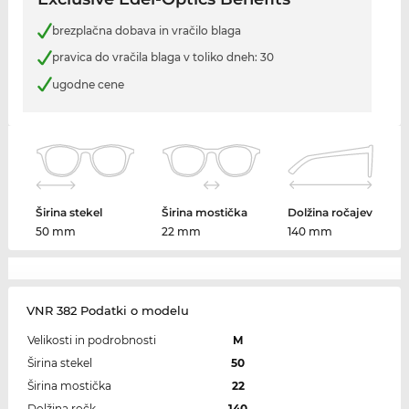
brezplačna dobava in vračilo blaga
pravica do vračila blaga v toliko dneh: 30
ugodne cene
Širina stekel
Širina mostička
Dolžina ročajev
50 mm
22 mm
140 mm
VNR 382 Podatki o modelu
Velikosti in podrobnosti
M
Širina stekel
50
Širina mostička
22
Dolžina ročk
140