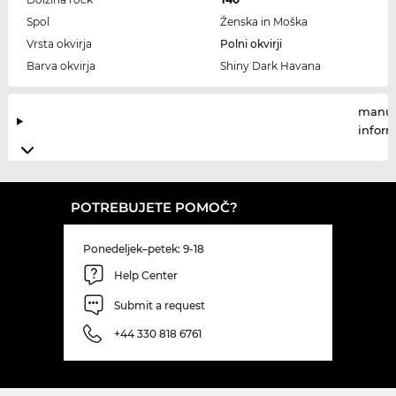
Spol
Ženska in Moška
Vrsta okvirja
Polni okvirji
Barva okvirja
Shiny Dark Havana
manuf
infor
POTREBUJETE POMOČ?
Ponedeljek–petek: 9-18
Help Center
Submit a request
+44 330 818 6761