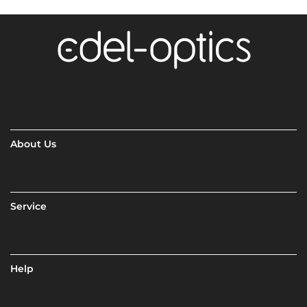
About Us
Service
Help