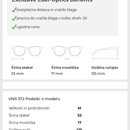
brezplačna dobava in vračilo blaga
pravica do vračila blaga v toliko dneh: 30
ugodne cene
Širina stekel
Širina mostička
Dolžina ročajev
53 mm
17 mm
135 mm
VNR 372 Podatki o modelu
Velikosti in podrobnosti
M
Širina stekel
53
Širina mostička
17
Dolžina ročk
135