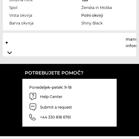
Spol
Ženska in Moška
Vrsta okvirja
Polni okvirji
Barva okvirja
Shiny Black
manuf
infor
POTREBUJETE POMOČ?
Ponedeljek–petek: 9-18
Help Center
Submit a request
+44 330 818 6761