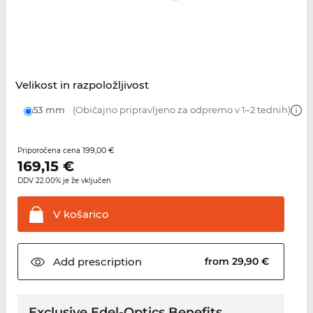
Velikost in razpoložljivost
53 mm
(Običajno pripravljeno za odpremo v 1–2 tednih)
199,00 €
Priporočena cena
169,15
€
DDV 22.00% je že vključen
V
košarico
Add
prescription
from 29,90 €
Exclusive Edel-Optics Benefits