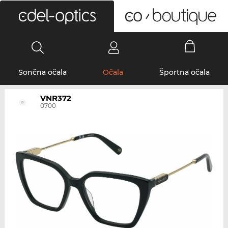
0
Sončna očala
Očala
Športna očala
VNR372
0700