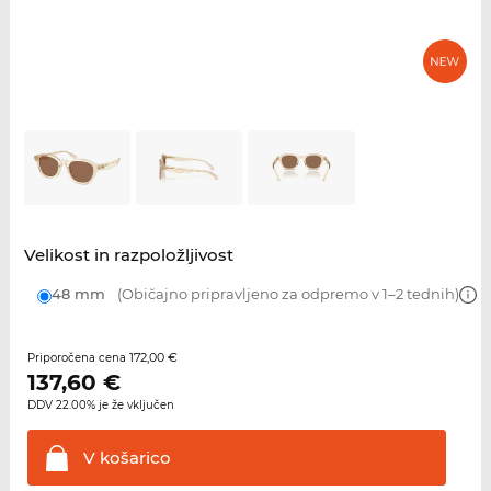
Velikost in razpoložljivost
48 mm
(Običajno pripravljeno za odpremo v 1–2 tednih)
172,00 €
Priporočena cena
137,60
€
DDV 22.00% je že vključen
V
košarico