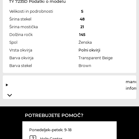
TY 7235D Podatki o modelu
Velikosti in podrobnosti
S
Širina stekel
48
Širina mostička
21
Dolžina ročk
145
Spol
Ženska
Vrsta okvirja
Polni okvirji
Barva okvirja
Transparent Beige
Barva stekel
Brown
manuf
infor
POTREBUJETE POMOČ?
Ponedeljek–petek: 9-18
Help Center