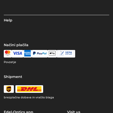
Help
Načini plačila
Povzetje
Shipment
brezplačna dobava in vračilo blaga
Edel-Optics app
Visit us