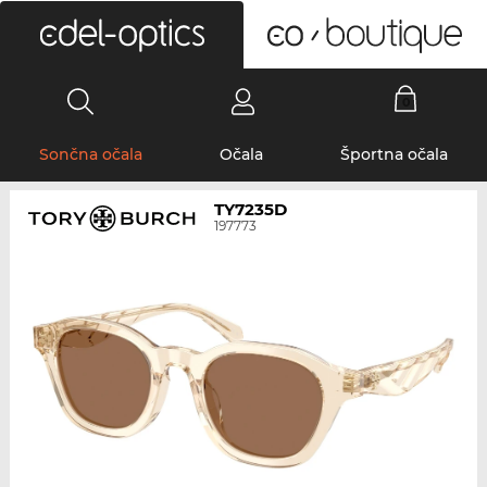
0
Sončna očala
Očala
Športna očala
TY7235D
197773