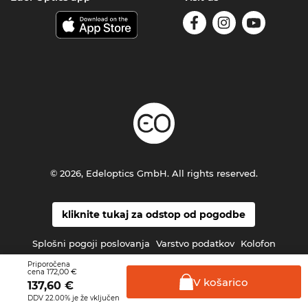
© 2026, Edeloptics GmbH. All rights reserved.
kliknite tukaj za odstop od pogodbe
Splošni pogoji poslovanja
Varstvo podatkov
Kolofon
Priporočena
172,00 €
cena
V
košarico
137,60
€
DDV 22.00% je že vključen