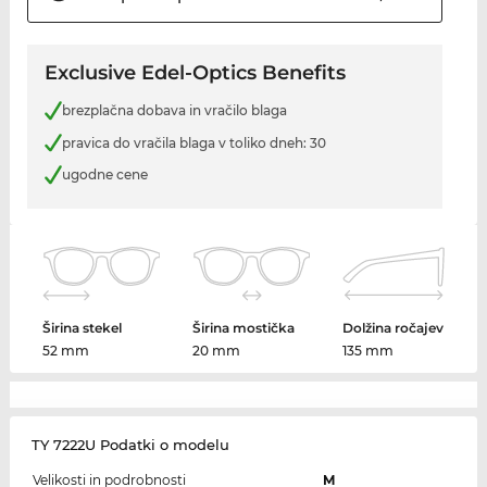
Exclusive Edel-Optics Benefits
brezplačna dobava in vračilo blaga
pravica do vračila blaga v toliko dneh: 30
ugodne cene
Širina stekel
Širina mostička
Dolžina ročajev
52 mm
20 mm
135 mm
TY 7222U Podatki o modelu
Velikosti in podrobnosti
M