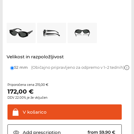
Velikost in razpoložljivost
52 mm
(Običajno pripravljeno za odpremo v 1–2 tednih)
215,00 €
Priporočena cena
172,00
€
DDV 22.00% je že vključen
V
košarico
Add
prescription
from 59,90 €