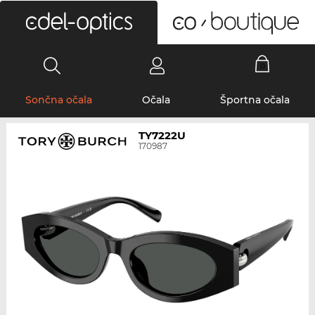
0
Sončna očala
Očala
Športna očala
TY7222U
170987