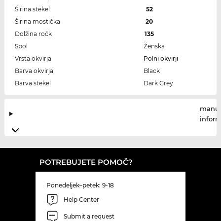
Širina stekel
52
Širina mostička
20
Dolžina ročk
135
Spol
Ženska
Vrsta okvirja
Polni okvirji
Barva okvirja
Black
Barva stekel
Dark Grey
manuf
infor
POTREBUJETE POMOČ?
Ponedeljek–petek: 9-18
Help Center
Submit a request