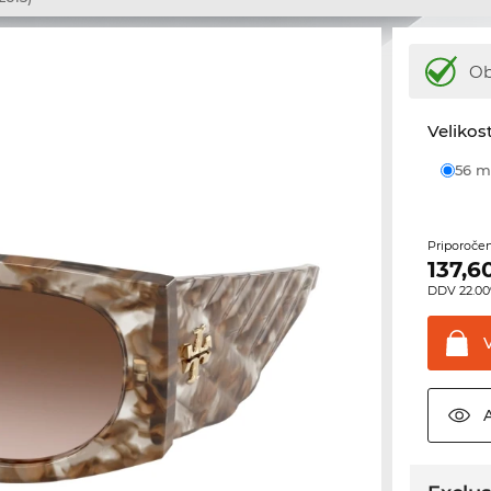
Ob
Velikost
56
Priporoče
137,6
DDV 22.00%