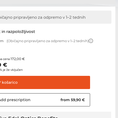
ičajno pripravljeno za odpremo
v 1–2 tednih
 in razpoložljivost
 mm
(Običajno pripravljeno za odpremo v 1–2 tednih)
172,00 €
na cena
0
€
 je že vključen
V
košarico
Add
prescription
from 59,90 €