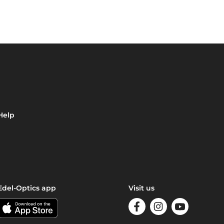
Help
Edel-Optics app
Visit us