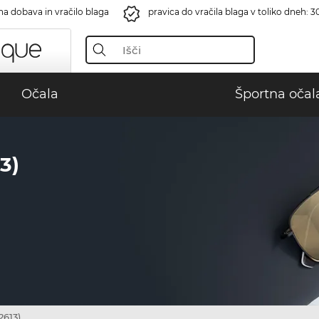
na dobava in vračilo blaga
pravica do vračila blaga v toliko dneh: 3
Očala
Športna očal
3)
2613)