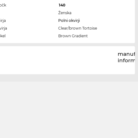
ročk
140
Ženska
irja
Polni okvirji
irja
Clear/brown Tortoise
kel
Brown Gradient
manufa
inform