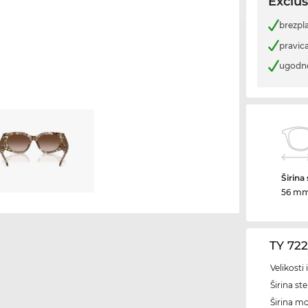
Exclus
brezpl
pravica
ugodn
Širina
56 m
TY 72
Velikosti
Širina ste
Širina m