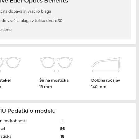
ive Edel-Optics Benefits
ačna dobava in vračilo blaga
 do vračila blaga v toliko dneh: 30
e cene
 stekel
Širina mostička
Dolžina ročajev
m
18 mm
140 mm
21U Podatki o modelu
 in podrobnosti
L
kel
56
ostička
18