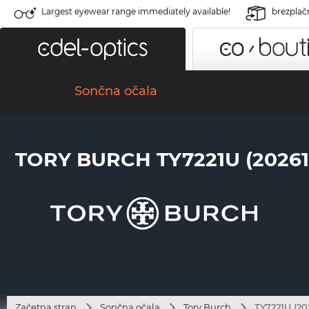
Largest eyewear range immediately available!
brezplač
Sončna očala
TORY BURCH TY7221U (20261
Začetna stran
Sončna očala
Tory Burch
TY7221U (20