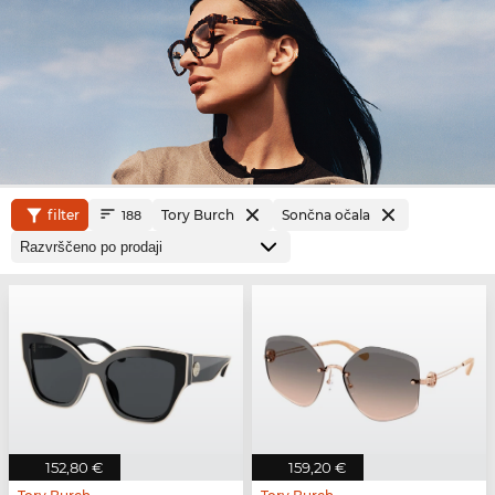
filter
Tory Burch
Sončna očala
188
152,80 €
159,20 €