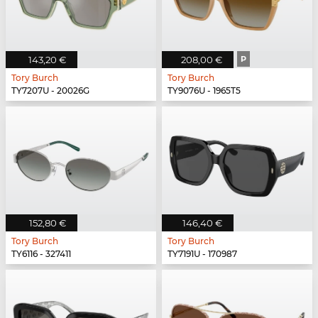
143,20 €
208,00 €
P
Tory Burch
Tory Burch
TY7207U - 20026G
TY9076U - 1965T5
152,80 €
146,40 €
Tory Burch
Tory Burch
TY6116 - 327411
TY7191U - 170987