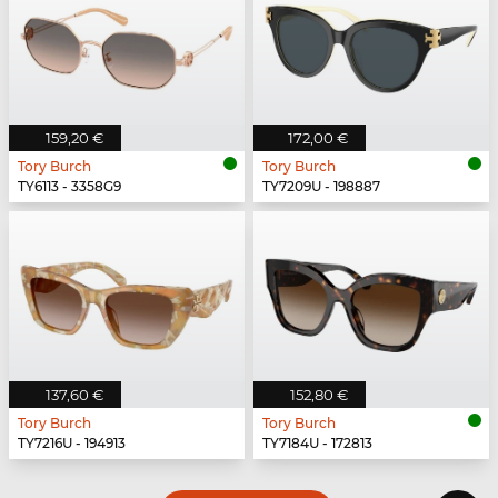
159,20 €
172,00 €
Tory Burch
Tory Burch
TY6113 - 3358G9
TY7209U - 198887
137,60 €
152,80 €
Tory Burch
Tory Burch
TY7216U - 194913
TY7184U - 172813