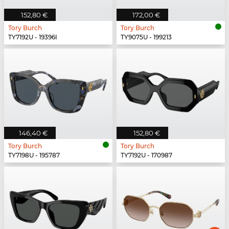
152,80 €
172,00 €
Tory Burch
Tory Burch
TY7192U - 19396I
TY9075U - 199213
146,40 €
152,80 €
Tory Burch
Tory Burch
TY7198U - 195787
TY7192U - 170987