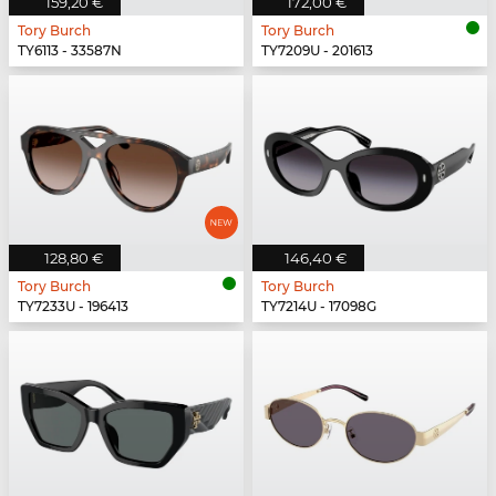
159,20 €
172,00 €
Tory Burch
Tory Burch
TY6113 - 33587N
TY7209U - 201613
128,80 €
146,40 €
Tory Burch
Tory Burch
TY7233U - 196413
TY7214U - 17098G