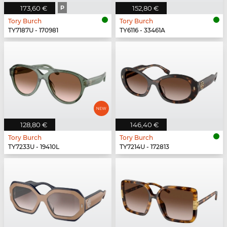
173,60 €
P
152,80 €
Tory Burch
Tory Burch
TY7187U - 170981
TY6116 - 33461A
128,80 €
146,40 €
Tory Burch
Tory Burch
TY7233U - 19410L
TY7214U - 172813