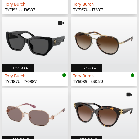
Tory Burch
Tory Burch
TY7192U - 196187
TY7167U - 172813
137,60 €
152,80 €
Tory Burch
Tory Burch
TY7187U - 170987
TY6089 - 330413