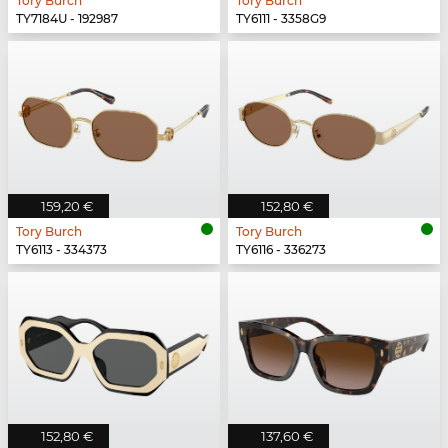
Tory Burch
Tory Burch
TY7184U - 192987
TY6111 - 3358G9
159,20 €
152,80 €
Tory Burch
Tory Burch
TY6113 - 334373
TY6116 - 336273
152,80 €
137,60 €