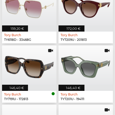
159,20 €
172,00 €
Tory Burch
Tory Burch
TY6118D - 33468G
TY7209U - 201813
146,40 €
146,40 €
Tory Burch
Tory Burch
TY7191U - 172813
TY7201U - 194111