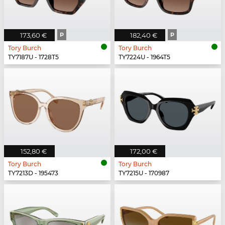
173,60 €
P
182,40 €
P
Tory Burch
Tory Burch
TY7187U - 1728T5
TY7224U - 1964T5
152,80 €
172,00 €
Tory Burch
Tory Burch
TY7213D - 195473
TY7215U - 170987