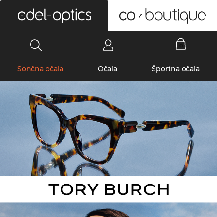
0
Sončna očala
Očala
Športna očala