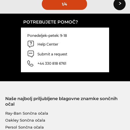
›
1
/4
POTREBUJETE POMOČ?
Ponedeljek–petek: 9-18
Help Center
Submit a request
+44 330 818 6761
Naše najbolj priljubljene blagovne znamke sončnih
očal
Ray-Ban Sončna očala
Oakley Sončna očala
Persol Sončna očala