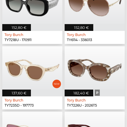
152,80 €
152,80 €
Tory Burch
Tory Burch
TY7218U - 170911
TY6114 - 336013
137,60 €
182,40 €
P
Tory Burch
Tory Burch
TY7235D - 197773
TY7226U - 2026T5