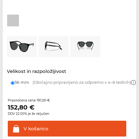
Velikost in razpoložljivost
56 mm
(Običajno pripravljeno za odpremo v 4–6 tednih)
191,00 €
Priporočena cena
152,80
€
DDV 22.00% je že vključen
V
košarico