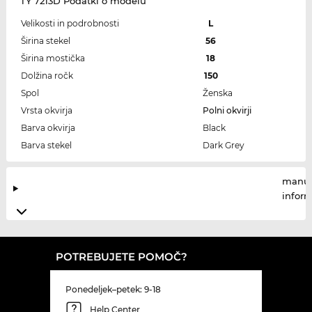
TY 7213D Podatki o modelu
Velikosti in podrobnosti
L
Širina stekel
56
Širina mostička
18
Dolžina ročk
150
Spol
Ženska
Vrsta okvirja
Polni okvirji
Barva okvirja
Black
Barva stekel
Dark Grey
manuf
infor
POTREBUJETE POMOČ?
Ponedeljek–petek: 9-18
Help Center