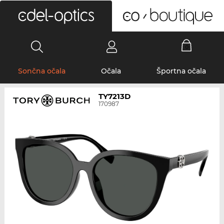
0
Sončna očala
Očala
Športna očala
TY7213D
170987