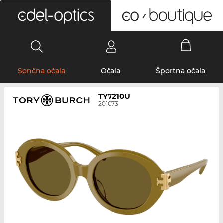
0
Sončna očala
Očala
Športna očala
TY7210U
201073