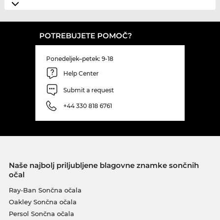
POTREBUJETE POMOČ?
Ponedeljek–petek: 9-18
Help Center
Submit a request
+44 330 818 6761
Naše najbolj priljubljene blagovne znamke sončnih
očal
Ray-Ban Sončna očala
Oakley Sončna očala
Persol Sončna očala