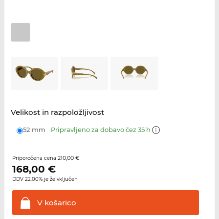
Velikost in razpoložljivost
52 mm
Pripravljeno za dobavo čez 35 h
210,00 €
Priporočena cena
168,00
€
DDV 22.00% je že vključen
V
košarico