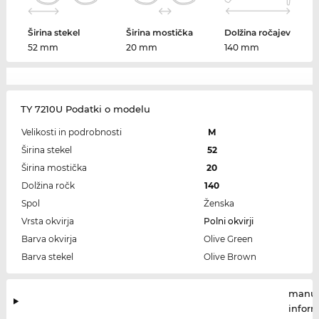
Širina stekel
Širina mostička
Dolžina ročajev
52 mm
20 mm
140 mm
TY 7210U Podatki o modelu
Velikosti in podrobnosti
M
Širina stekel
52
Širina mostička
20
Dolžina ročk
140
Spol
Ženska
Vrsta okvirja
Polni okvirji
Barva okvirja
Olive Green
Barva stekel
Olive Brown
manuf
infor