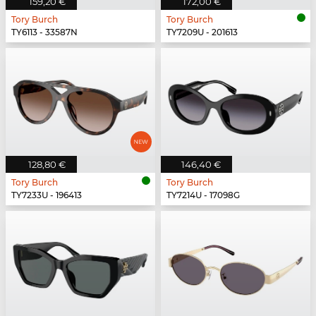
159,20 €
172,00 €
Tory Burch
Tory Burch
TY6113 - 33587N
TY7209U - 201613
128,80 €
146,40 €
Tory Burch
Tory Burch
TY7233U - 196413
TY7214U - 17098G