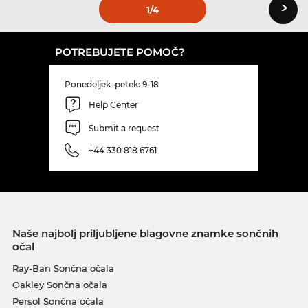
›
1
/4
POTREBUJETE POMOČ?
Ponedeljek–petek: 9-18
Help Center
Submit a request
+44 330 818 6761
Naše najbolj priljubljene blagovne znamke sončnih
očal
Ray-Ban Sončna očala
Oakley Sončna očala
Persol Sončna očala