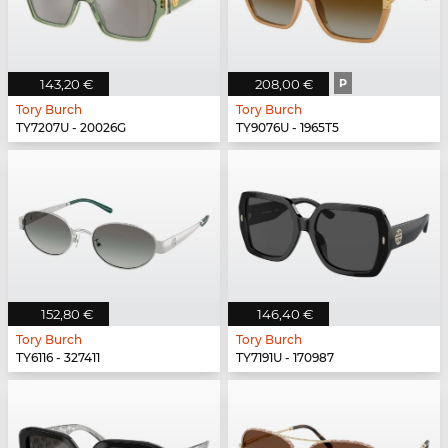
143,20 €
208,00 €
P
Tory Burch
Tory Burch
TY7207U - 20026G
TY9076U - 1965T5
152,80 €
146,40 €
Tory Burch
Tory Burch
TY6116 - 327411
TY7191U - 170987