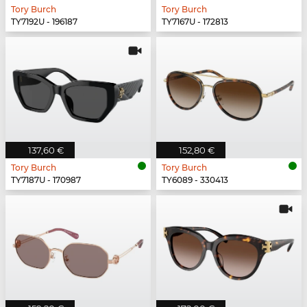
Tory Burch
Tory Burch
TY7192U - 196187
TY7167U - 172813
137,60 €
152,80 €
Tory Burch
Tory Burch
TY7187U - 170987
TY6089 - 330413