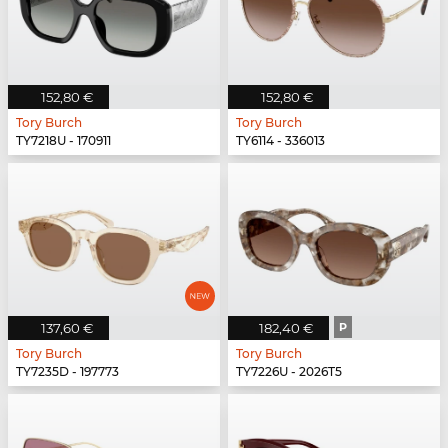
152,80 €
152,80 €
Tory Burch
Tory Burch
TY7218U - 170911
TY6114 - 336013
137,60 €
182,40 €
P
Tory Burch
Tory Burch
TY7235D - 197773
TY7226U - 2026T5