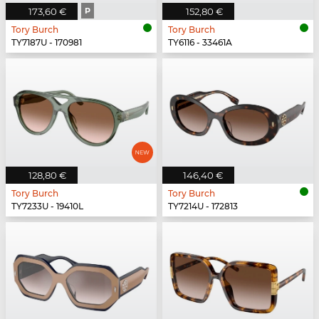
173,60 €
P
152,80 €
Tory Burch
Tory Burch
TY7187U - 170981
TY6116 - 33461A
128,80 €
146,40 €
Tory Burch
Tory Burch
TY7233U - 19410L
TY7214U - 172813