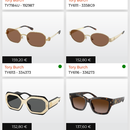
Tory Burch
Tory Burch
TY7184U - 192987
TY6111 - 3358G9
159,20 €
152,80 €
Tory Burch
Tory Burch
TY6113 - 334373
TY6116 - 336273
152,80 €
137,60 €