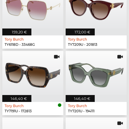
159,20 €
172,00 €
Tory Burch
Tory Burch
TY6118D - 33468G
TY7209U - 201813
146,40 €
146,40 €
Tory Burch
Tory Burch
TY7191U - 172813
TY7201U - 194111