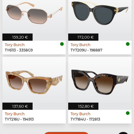
159,20 €
172,00 €
Tory Burch
Tory Burch
TY6113 - 3358G9
TY7209U - 198887
137,60 €
152,80 €
Tory Burch
Tory Burch
TY7216U - 194913
TY7184U - 172813