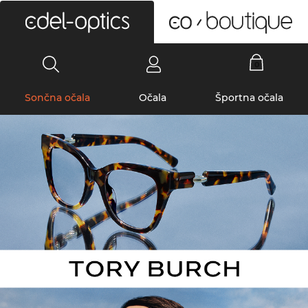
0
Sončna očala
Očala
Športna očala