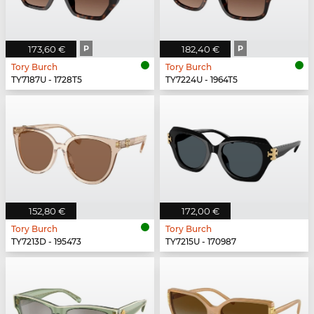
173,60 €
P
182,40 €
P
Tory Burch
Tory Burch
TY7187U - 1728T5
TY7224U - 1964T5
152,80 €
172,00 €
Tory Burch
Tory Burch
TY7213D - 195473
TY7215U - 170987