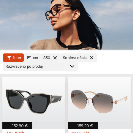
filter
850
Sončna očala
188
152,80 €
159,20 €