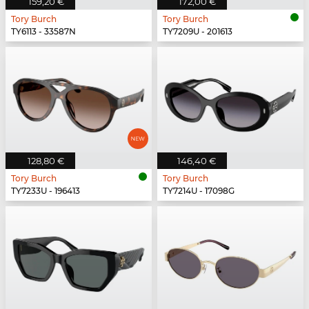
159,20 €
172,00 €
Tory Burch
Tory Burch
TY6113 - 33587N
TY7209U - 201613
128,80 €
146,40 €
Tory Burch
Tory Burch
TY7233U - 196413
TY7214U - 17098G