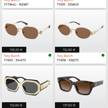
Tory Burch
Tory Burch
TY7184U - 192987
TY6111 - 3358G9
159,20 €
152,80 €
Tory Burch
Tory Burch
TY6113 - 334373
TY6116 - 336273
152,80 €
137,60 €