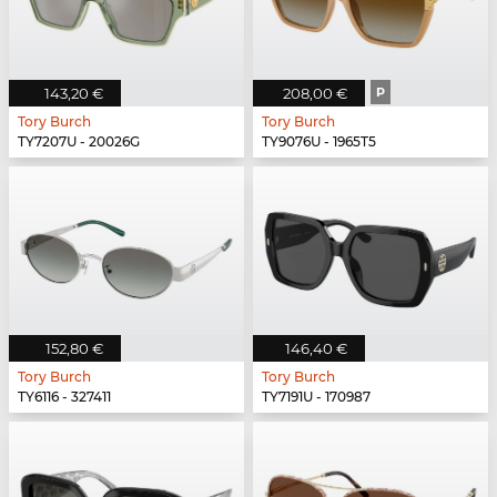
143,20 €
208,00 €
P
Tory Burch
Tory Burch
TY7207U - 20026G
TY9076U - 1965T5
152,80 €
146,40 €
Tory Burch
Tory Burch
TY6116 - 327411
TY7191U - 170987