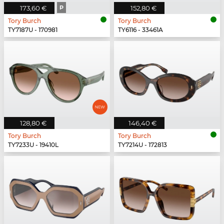
173,60 €
P
152,80 €
Tory Burch
Tory Burch
TY7187U - 170981
TY6116 - 33461A
128,80 €
146,40 €
Tory Burch
Tory Burch
TY7233U - 19410L
TY7214U - 172813