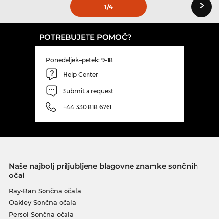
›
1
/4
POTREBUJETE POMOČ?
Ponedeljek–petek: 9-18
Help Center
Submit a request
+44 330 818 6761
Naše najbolj priljubljene blagovne znamke sončnih
očal
Ray-Ban Sončna očala
Oakley Sončna očala
Persol Sončna očala