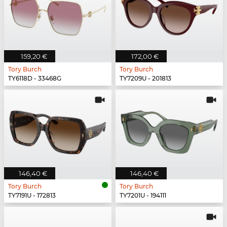
159,20 €
172,00 €
Tory Burch
Tory Burch
TY6118D - 33468G
TY7209U - 201813
146,40 €
146,40 €
Tory Burch
Tory Burch
TY7191U - 172813
TY7201U - 194111