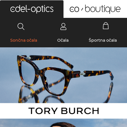
0
Sončna očala
Očala
Športna očala