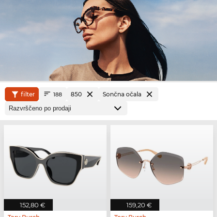
filter
850
Sončna očala
188
152,80 €
159,20 €