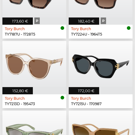
173,60 €
P
182,40 €
P
Tory Burch
Tory Burch
TY7187U - 1728T5
TY7224U - 1964T5
152,80 €
172,00 €
Tory Burch
Tory Burch
TY7213D - 195473
TY7215U - 170987