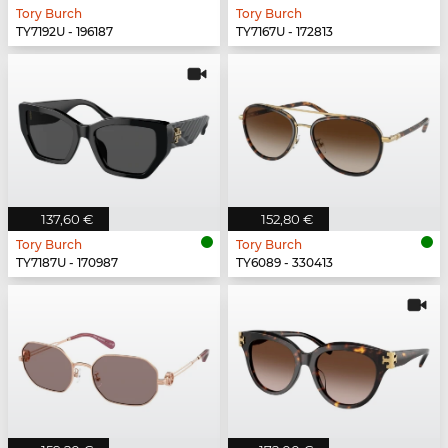
Tory Burch
Tory Burch
TY7192U - 196187
TY7167U - 172813
137,60 €
152,80 €
Tory Burch
Tory Burch
TY7187U - 170987
TY6089 - 330413