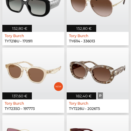
152,80 €
152,80 €
Tory Burch
Tory Burch
TY7218U - 170911
TY6114 - 336013
137,60 €
182,40 €
P
Tory Burch
Tory Burch
TY7235D - 197773
TY7226U - 2026T5