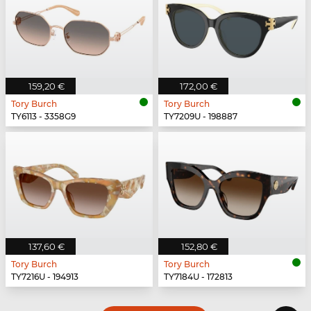
159,20 €
172,00 €
Tory Burch
Tory Burch
TY6113 - 3358G9
TY7209U - 198887
137,60 €
152,80 €
Tory Burch
Tory Burch
TY7216U - 194913
TY7184U - 172813